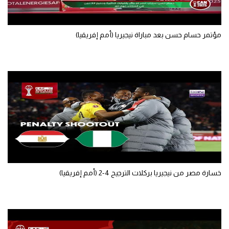
مؤتمر حسام حسن بعد مباراة نيجيريا (أمم إفريقيا)
خسارة مصر من نيجيريا بركلات الترجيح 4-2 (أمم إفريقيا)