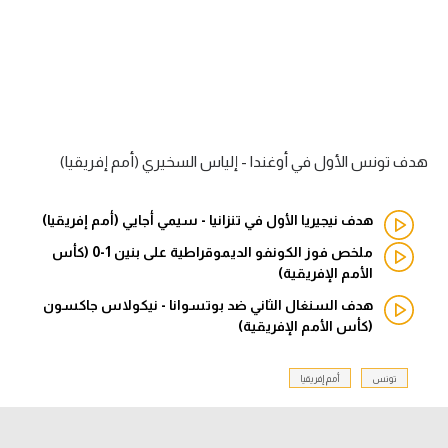
الدوري السعودي للمحترفين
دوري أبطال أوروبا
دوري أبطال إفريقيا
هدف تونس الأول في أوغندا - إلياس السخيري (أمم إفريقيا)
كل البطولات
هدف نيجيريا الأول في تنزانيا - سيمي أجايي (أمم إفريقيا)
أقسام
ملخص فوز الكونفو الديموقراطية على بنين 1-0 (كأس
الأمم الإفريقية)
الكرة المصرية
هدف السنغال الثاني ضد بوتسوانا - نيكولاس جاكسون
الدوري المصري
(كأس الأمم الإفريقية)
الكرة الأوروبية
تونس
أمم إفريقيا
الكرة الإفريقية
منتخب مصر