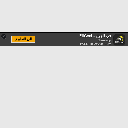
في الجول - FilGoal
×
الى التطبيق
Sarmady
FREE - In Google Play