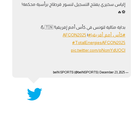
إلياس سخيري يفتتح التسجيل لنسور قرطاج برأسية محكمة!
آراء حرة
⚽🔥
ركن الألعاب
بداية مثالية لتونس في كأس أمم إفريقيا! 🇹🇳💪
#كأس_أمم_أفريقيا
#AFCON2025
|
بطولات
#TotalEnergiesAFCON2025
pic.twitter.com/pNcmYdUOCl
أمريكا 2026
الدوري المصري
December 23, 2025
— beIN SPORTS (@beINSPORTS)
الدوري الإنجليزي الممتاز
الدوري الإسباني
الدوري الإيطالي
الدوري الألماني
الدوري الفرنسي