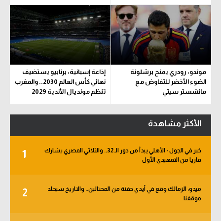
موندو: رودري يمنح برشلونة
إذاعة إسبانية: برنابيو يستضيف
الضوء الأخضر للتفاوض مع
نهائي كأس العالم 2030.. والمغرب
مانشستر سيتي
تنظم مونديال الأندية 2029
الأكثر مشاهدة
خبر في الجول - الأهلي يبدأ من دور الـ 32.. والثلاثي المصري يشارك
1
قاريا من التمهيدي الأول
ميدو: الزمالك وقع في أيدي حفنة من المحتالين.. والتاريخ سيخلد
2
موقفنا