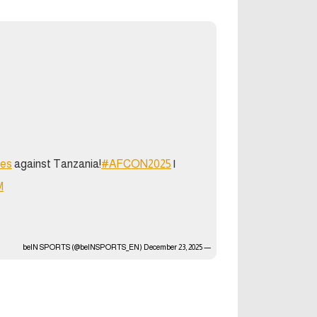
آراء حرة
الدوري ا
ركن الألعاب
دوري أبطا
دوري أبطا
كل البطولات
es
against Tanzania!
#AFCON2025
|
M
December 23, 2025
— beIN SPORTS (@beINSPORTS_EN)