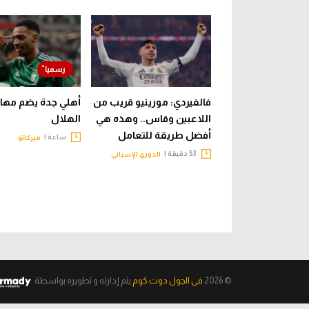
فالفيردي: مورينيو قريب من
أهلي جدة يضم مها
اللاعبين وقاس.. وهذه هي
الهلال
أفضل طريقة للتعامل
ساعة |
ميركاتو
53 دقيقة |
الدوري الإسباني
© 2026
فى الجول دوت كوم
يتم إدارته و تطويره
بواسطة