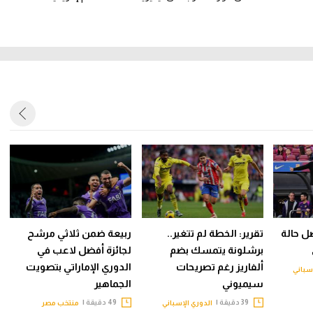
ل حالة
تقرير: الخطة لم تتغير..
ربيعة ضمن ثلاثي مرشح
برشلونة يتمسك بضم
لجائزة أفضل لاعب في
ألفاريز رغم تصريحات
الدوري الإماراتي بتصويت
سباني
سيميوني
الجماهير
39 دقيقة |
49 دقيقة |
الدوري الإسباني
منتخب مصر