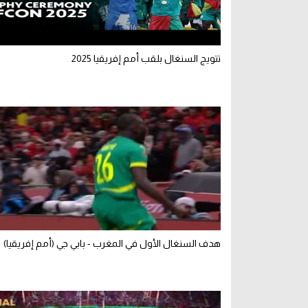
تتويج السنغال بلقب أمم إفريقيا 2025
هدف السنغال الأول في المغرب - بابي جي (أمم إفريقيا)