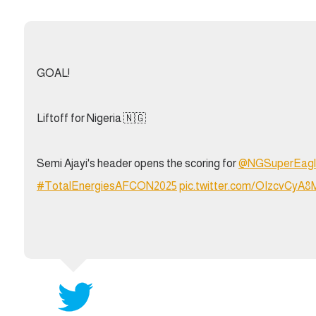
آسيا
دوري أبطال أوروبا
لسعودي للمحترفين
أمريكا
القسم الثاني
ل أوروبا
ركن الألعاب
GOAL!
رياضات أخرى
ل إفريقيا
Liftoff for Nigeria 🇳🇬
Semi Ajayi's header opens the scoring for
@NGSuperEagl
#TotalEnergiesAFCON2025
pic.twitter.com/OIzcvCyA8