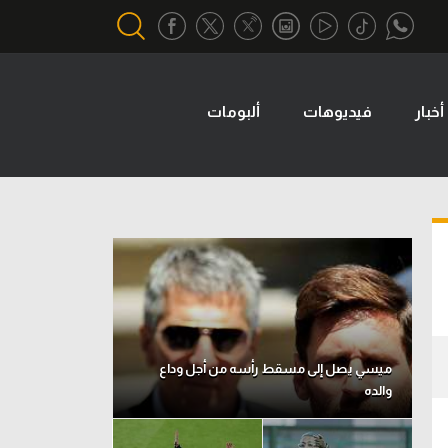
أخبار
فيديوهات
ألبومات
أقسام خاصة
Gamers
يكية
ميركاتو
تحقيق في الجول
تقرير في الجول
تحليل في الجول
حكايات في الجول
ميسي يصل إلى مسقط رأسه من أجل وداع
والده
كويز في الجول
فيديو في الجول