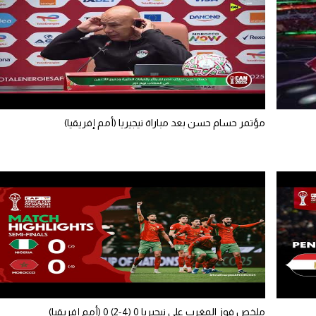
مؤتمر حسام حسن بعد مباراة نيجيريا (أمم إفريقيا)
ملخص فوز المغرب على نيحيريا 0 (4-2) 0 (أمم إفريقيا)