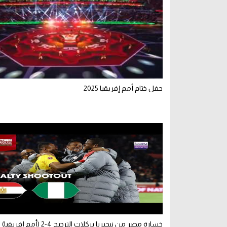
حفل ختام أمم إفريقيا 2025
خسارة مصر من نيجيريا بركلات الترجيح 4-2 (أمم إفريقيا)