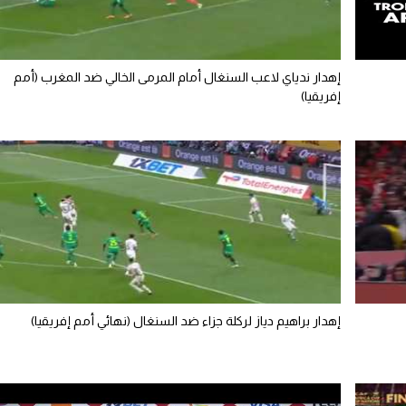
إهدار ندياي لاعب السنغال أمام المرمى الخالي ضد المغرب (أمم
إفريقيا)
إهدار براهيم دياز لركلة جزاء ضد السنغال (نهائي أمم إفريقيا)