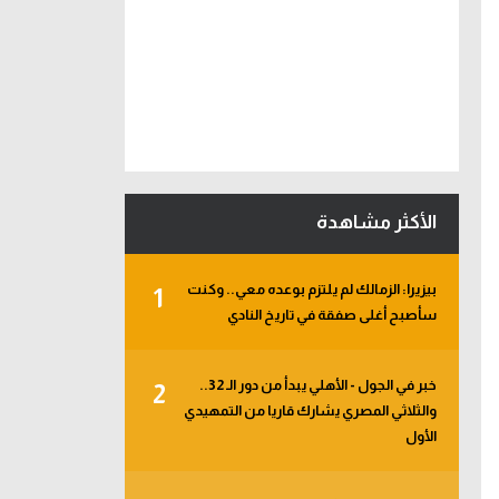
الأكثر مشاهدة
بيزيرا: الزمالك لم يلتزم بوعده معي.. وكنت
1
سأصبح أغلى صفقة في تاريخ النادي
خبر في الجول - الأهلي يبدأ من دور الـ 32..
2
والثلاثي المصري يشارك قاريا من التمهيدي
الأول