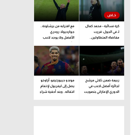
كرة نسائية - محمد كمال
مع اقترابه من برشلونة..
لـ في الجول: قررت
جوارديولا: رودري
مقاضاة المتطاولين..
الأفضل ولا يوجد لاعب
وطبيبة المنتخب تحدد
مثله
مدة اللعب
ربيعة ضمن ثلاثي مرشح
موندو ديبورتيفو: أراوخو
لجائزة أفضل لاعب في
يصل إلى ليفربول لإتمام
الدوري الإماراتي بتصويت
انتقاله.. وبند أحقية شراء
الجماهير
ضمن الإعارة