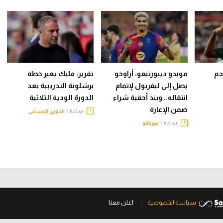
جم
موندو ديبورتيفو: أراوخو
تقرير: فليك يغير خطة
يصل إلى ليفربول لإتمام
برشلونة التدريبية بعد
انتقاله.. وبند أحقية شراء
الدورة الودية الثلاثية
ضمن الإعارة
ساعة |
الدوري الإسباني
ساعة |
ميركاتو
سياسة الخصوصية
اعلن معنا