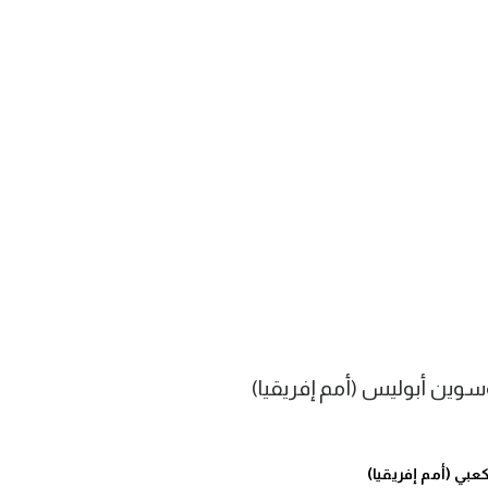
سوين أبوليس (أمم إفريقيا)
عبي (أمم إفريقيا)