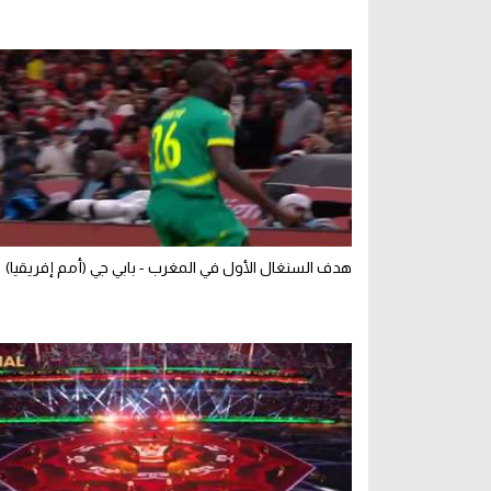
هدف السنغال الأول في المغرب - بابي جي (أمم إفريقيا)