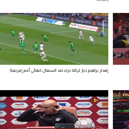
إهدار براهيم دياز لركلة جزاء ضد السنغال (نهائي أمم إفريقيا)