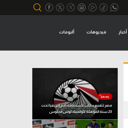
أخبار
فيديوهات
ألبومات
أقسام خاصة
Gamers
يكية
ميركاتو
تحقيق في الجول
تقرير في الجول
تحليل في الجول
حكايات في الجول
مصر تتقدم بطلب لاستضافة أمم إفريقيا تحت
23 سنة المؤهلة لأولمبياد لوس أنجلوس
كويز في الجول
فيديو في الجول