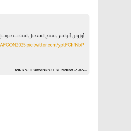
آراء حرة
الدوري ا
ركن الألعاب
دوري أبطا
أوزوين أبوليس يفتتح التسجيل لمنتخب جنوب إفر
دوري أبطا
esAFCON2025
pic.twitter.com/yptFChfNbP
كل البطولات
December 22, 2025
— beIN SPORTS (@beINSPORTS)