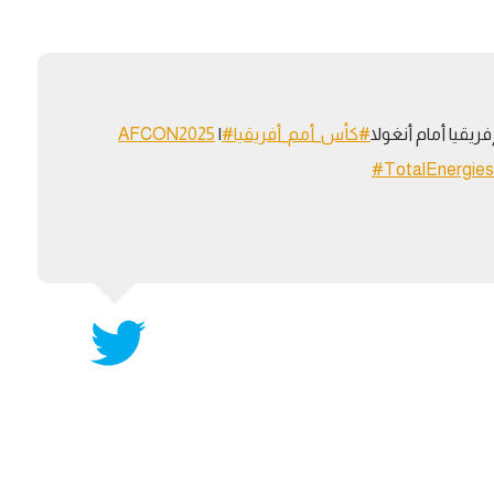
آسيا
دوري أبطال أوروبا
لسعودي للمحترفين
أمريكا
القسم الثاني
ل أوروبا
ركن الألعاب
رياضات أخرى
يقيا أمام أنغولا
#كأس_أمم_أفريقيا
#AFCON2025
|
ل إفريقيا
#TotalEnergi