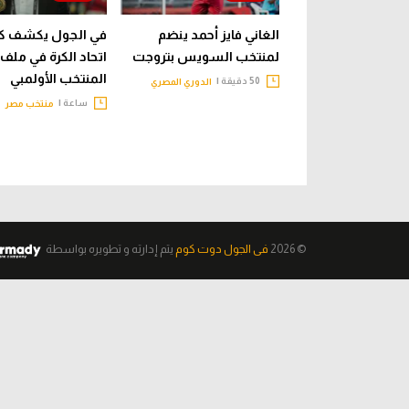
الغاني فايز أحمد ينضم
في الجول يكشف كي
لمنتخب السويس بتروجت
اتحاد الكرة في ملف
المنتخب الأولمبي
50 دقيقة |
الدوري المصري
ساعة |
منتخب مصر
© 2026
فى الجول دوت كوم
يتم إدارته و تطويره
بواسطة