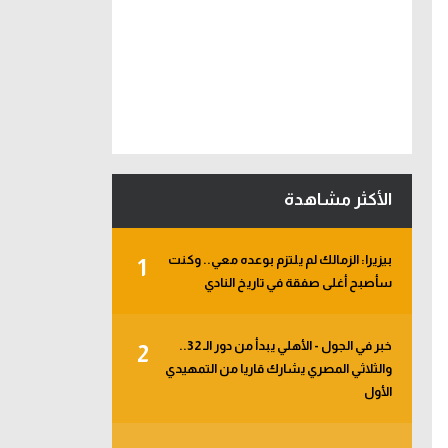
الأكثر مشاهدة
بيزيرا: الزمالك لم يلتزم بوعده معي.. وكنت
1
سأصبح أغلى صفقة في تاريخ النادي
خبر في الجول - الأهلي يبدأ من دور الـ 32..
2
والثلاثي المصري يشارك قاريا من التمهيدي
الأول