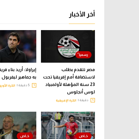
أخر الأخبار
مصر تتقدم بطلب
إيراولا: أريد بناء فري
لاستضافة أمم إفريقيا تحت
به جماهير ليفربول
23 سنة المؤهلة لأولمبياد
5 دقيقة |
الكرة الأورو
لوس أنجلوس
دقيقة |
الكرة الإفريقية