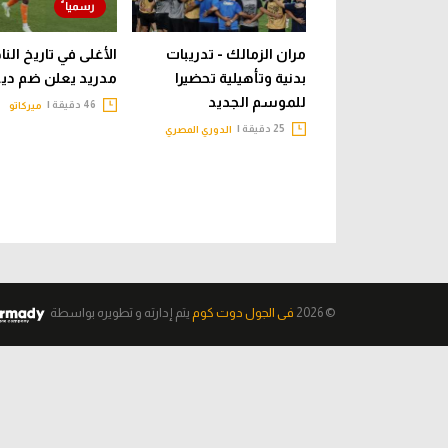
مران الزمالك - تدريبات
الأغلى في تاريخ النا
بدنية وتأهيلية تحضيرا
مدريد يعلن ضم ديو
للموسم الجديد
46 دقيقة |
ميركاتو
25 دقيقة |
الدوري المصري
© 2026
فى الجول دوت كوم
يتم إدارته و تطويره
بواسطة