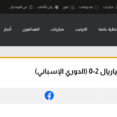
مباريات
فيديوهات
صور
ركن الألعاب
في المونديال
نظرة عامة
الترتيب
مباريات
الهدافون
أخبار
أقسام
أمم إفريقيا
الكرة المصرية
كرة السلة الأمر
الدوري المصري
لمصري
كرة سلة
الكرة الأوروبية
نجليزي الممتاز
كرة يد
الإسباني)
الكرة الإفريقية
إسباني
كرة طائرة
منتخب مصر
إيطالي
الوطن العربي
سعودي في الجول
في المونديال
لماني
الدوري الإنجليزي
رياضة نسائية
لفرنسي
الدوري الإسباني