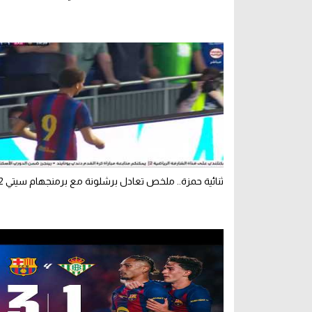
ثنائية حمزة.. ملخص تعادل برشلونة مع برمنجهام سيتي 2-2 (ودي)