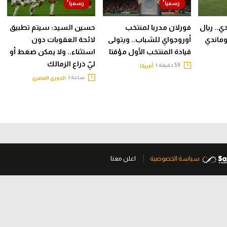
دي.. ريال
فورلان مدربا لمنتخب
حسين السيد: سيتم تطبيق
ماندي
أوروجواي للشباب.. ويتولى
لائحة العقوبات دون
قيادة المنتخب الأول مؤقتا
استثناء.. ولا يمكن ضغط أو
ليّ ذراع الزمالك
59 دقيقة |
أمريكا
ساعة |
الدوري المصري
سياسة الخصوصية
اعلن معنا