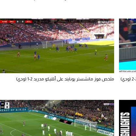
ملخص فوز مانشستر يونايتد على أتلتيكو مدريد 2-1 (ودي)