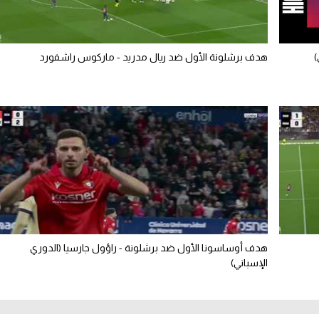
هدف برشلونة الأول ضد ريال مدريد - ماركوس راشفورد
هدف أوساسونا الأول ضد برشلونة - راؤول جارسيا (الدوري
الإسباني)