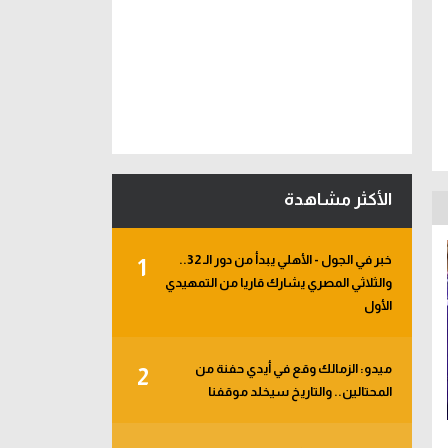
الأكثر مشاهدة
خبر في الجول - الأهلي يبدأ من دور الـ 32..
1
والثلاثي المصري يشارك قاريا من التمهيدي
الأول
ميدو: الزمالك وقع في أيدي حفنة من
2
المحتالين.. والتاريخ سيخلد موقفنا