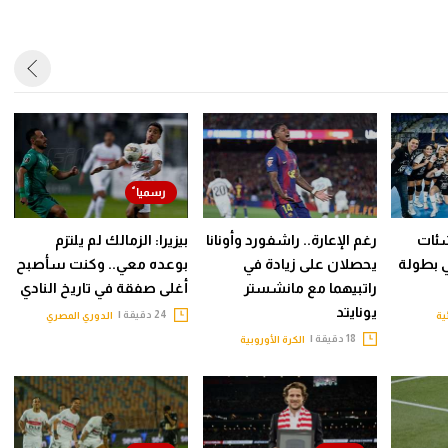
اشئات
رغم الإعارة.. راشفورد وأونانا
بيزيرا: الزمالك لم يلتزم
 بطولة
يحصلان على زيادة في
بوعده معي.. وكنت سأصبح
راتبيهما مع مانشستر
أغلى صفقة في تاريخ النادي
يونايتد
24 دقيقة |
ية
الدوري المصري
18 دقيقة |
الكرة الأوروبية