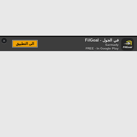
في الجول - FilGoal
×
الى التطبيق
Sarmady
FREE - In Google Play