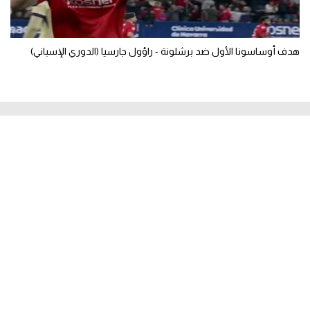
هدف أوساسونا الأول ضد برشلونة - راؤول جارسيا (الدوري الإسباني)