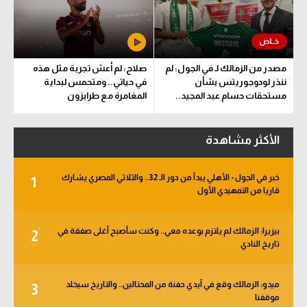
مصدر من الزمالك لـ في الجول: لم
صلاح: لم أعش تجربة مثل هذه
ننذر لودوجوريتس بشأن
في حياتي.. ومتحمس لبداية
مستحقات حسام عبد المجيد..
المغامرة مع طرابزون
وهذا الموعد المتفق عليه
الأكثر مشاهدة
خبر في الجول - الأهلي يبدأ من دور الـ 32.. والثلاثي المصري يشارك
1
قاريا من التمهيدي الأول
بيزيرا: الزمالك لم يلتزم بوعده معي.. وكنت سأصبح أغلى صفقة في
2
تاريخ النادي
ميدو: الزمالك وقع في أيدي حفنة من المحتالين.. والتاريخ سيخلد
3
موقفنا