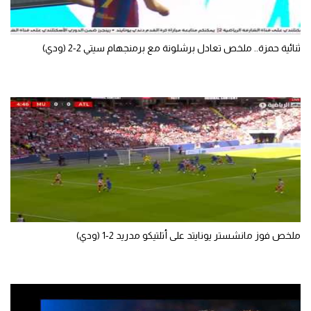
الوطن العربي
في المونديال
ثنائية حمزة.. ملخص تعادل برشلونة مع برمنجهام سيتي 2-2 (ودي)
رياضة نسائية
آسيا
أمريكا
ركن الألعاب
أقسام خاصة
Gamers
ملخص فوز مانشستر يونايتد على أتلتيكو مدريد 2-1 (ودي)
ميركاتو
تحقيق في الجول
تقرير في الجول