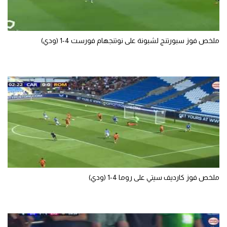
ملخص فوز سبورتنج لشبونة على نوتنجهام فورست 4-1 (ودي)
ملخص فوز كارديف سيتي على روما 4-1 (ودي)