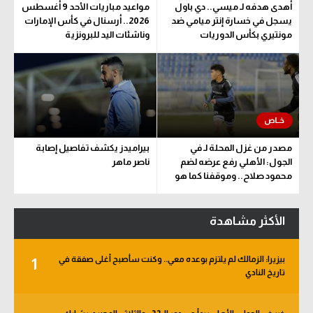
أهدى هدفه لـ ميسي.. دي باول
مواعيد مباريات الأحد 9 أغسطس
يسجل في خسارة إنتر ميامي ضد
2026.. أرسنال في كأس الإمارات
مونتيري بكأس الدوريات
وناشئات اليد للبرونزية
مصدر من غزل المحلة لـ في
بيراميدز يكشف تفاصيل إصابة
الجول: الأهلي رفع عرضه لضم
ناصر ماهر
محمود صلاح.. وموقفنا كما هو
الأكثر مشاهدة
بيزيرا: الزمالك لم يلتزم بوعده معي.. وكنت سأصبح أغلى صفقة في
1
تاريخ النادي