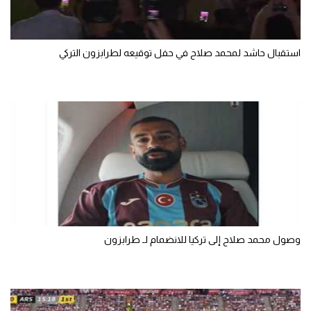
سعودي في الجول
الدوري الإنجليزي
استقبال حاشد لمحمد صلاح في حفل توقيعه لطرابزون التركي
الدوري الإسباني
دوري أبطال أوروبا
القسم الثاني
رياضات أخرى
أمم إفريقيا
كرة السلة الأمريكية
وصول محمد صلاح إلى تركيا للانضمام لـ طرابزون
كرة سلة
كرة يد
كرة طائرة