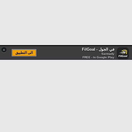
في الجول - FilGoal
×
الى التطبيق
Sarmady
FREE - In Google Play