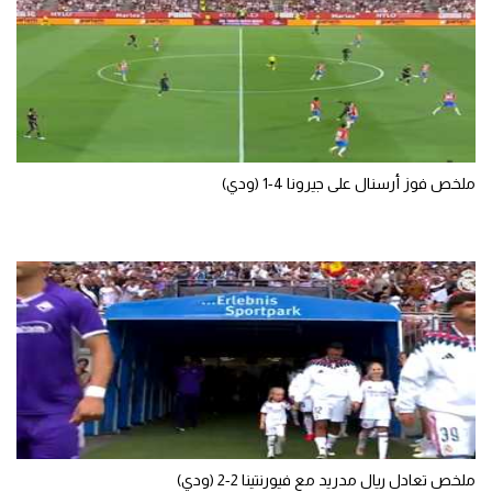
الوطن العربي
في المونديال
رياضة نسائية
آسيا
ملخص فوز أرسنال على جيرونا 4-1 (ودي)
أمريكا
ركن الألعاب
أقسام خاصة
Gamers
ميركاتو
تحقيق في الجول
تقرير في الجول
ملخص تعادل ريال مدريد مع فيورنتينا 2-2 (ودي)