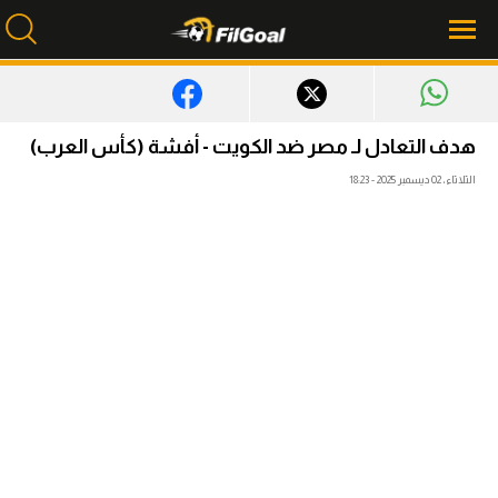
محتوى إخباري
هدف التعادل لـ مصر ضد الكويت - أفشة (كأس العرب)
الرئيسية
الثلاثاء، 02 ديسمبر 2025 - 18:23
أخبار
مباريات
ميركاتو
فانتازي في الجول
مسابقة التوقعات
فيديوهات
عدسات