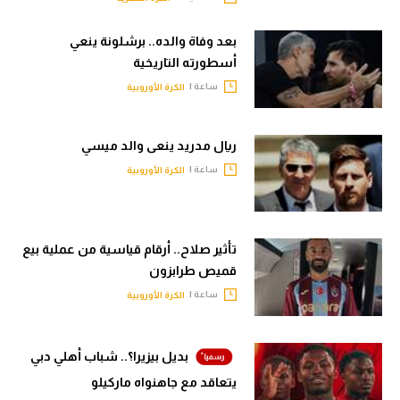
تحليل في الجول
بعد وفاة والده.. برشلونة ينعي
حكايات في الجول
أسطورته التاريخية
ساعة |
الكرة الأوروبية
كويز في الجول
فيديو في الجول
ريال مدريد ينعى والد ميسي
ساعة |
الكرة الأوروبية
تأثير صلاح.. أرقام قياسية من عملية بيع
قميص طرابزون
ساعة |
الكرة الأوروبية
بديل بيزيرا؟.. شباب أهلي دبي
يتعاقد مع جاهنواه ماركيلو