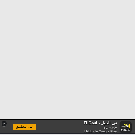
في الجول - FilGoal
×
الى التطبيق
Sarmady
FREE - In Google Play