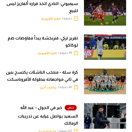
سيميوني: النادي اتخذ قراره ألفاريز ليس
الوطن العربي
للبيع
في المونديال
دقيقة |
الكرة الأوروبية
رياضة نسائية
تقرير تركي: فنربخشة يبدأ مفاوضات ضم
آسيا
لوكاكو
أمريكا
19 دقيقة |
الكرة الأوروبية
ركن الألعاب
كرة سلة - منتخب الناشئات يكتسح بنين
في ثاني مواجهاته ببطولة الأفروباسكت
أقسام خاصة
36 دقيقة |
رياضات أخرى
Gamers
ميركاتو
خبر في الجول - عبد الله
السعيد يواصل غيابه عن تدريبات
تحقيق في الجول
الزمالك
تقرير في الجول
52 دقيقة |
الكرة المصرية