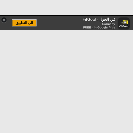
في الجول - FilGoal
×
الى التطبيق
Sarmady
FREE - In Google Play