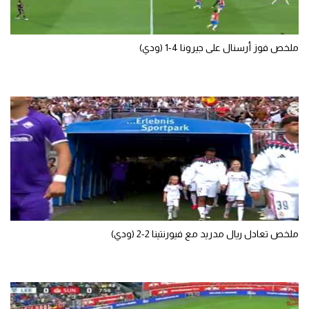
الوطن العربي
في المونديال
ملخص فوز أرسنال على جيرونا 4-1 (ودي)
رياضة نسائية
آسيا
أمريكا
ركن الألعاب
أقسام خاصة
Gamers
ملخص تعادل ريال مدريد مع فيورنتينا 2-2 (ودي)
ميركاتو
تحقيق في الجول
تقرير في الجول