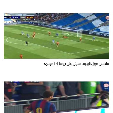
ملخص فوز كارديف سيتي على روما 4-1 (ودي)