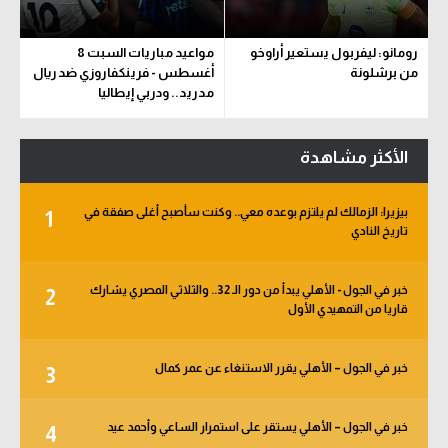
رومانو: ليفربول يستعير أراوخو
مواعيد مباريات السبت 8
من برشلونة
أغسطس - فرينكفاروزي ضد ريال
مدريد.. ودربي إيطاليا
الأكثر مشاهدة
بيزيرا: الزمالك لم يلتزم بوعده معي.. وكنت سأصبح أغلى صفقة في
1
تاريخ النادي
خبر في الجول - الأهلي يبدأ من دور الـ 32.. والثلاثي المصري يشارك
2
قاريا من التمهيدي الأول
خبر في الجول – الأهلي يقرر الاستنغاء عن عمر كمال
3
خبر في الجول – الأهلي يستقر على استمرار الساعي وأحمد عيد
4