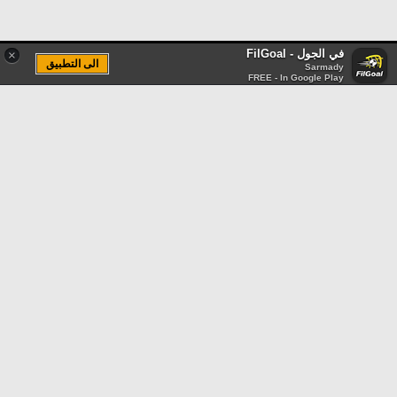
في الجول - FilGoal
×
الى التطبيق
Sarmady
FREE - In Google Play