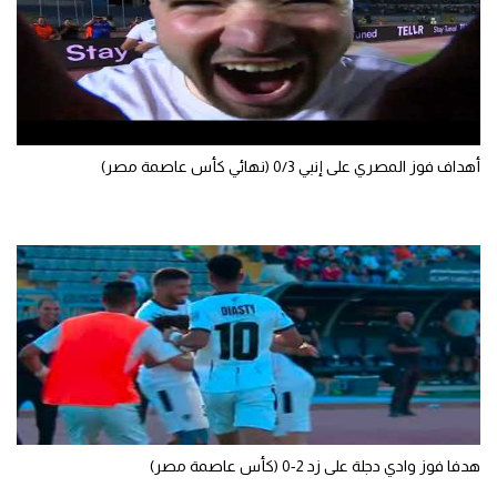
الوطن العربي
في المونديال
رياضة نسائية
آسيا
أهداف فوز المصري على إنبي 0/3 (نهائي كأس عاصمة مصر)
أمريكا
ركن الألعاب
أقسام خاصة
Gamers
ميركاتو
تحقيق في الجول
هدفا فوز وادي دجلة على زد 2-0 (كأس عاصمة مصر)
تقرير في الجول