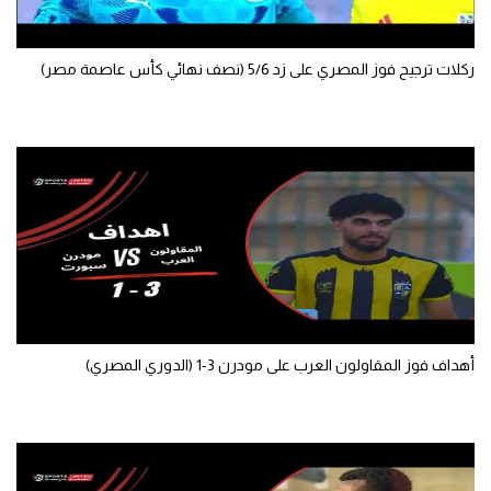
ركلات ترجيح فوز المصري على زد 5/6 (نصف نهائي كأس عاصمة مصر)
أهداف فوز المقاولون العرب على مودرن 3-1 (الدوري المصري)