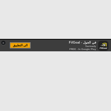
في الجول - FilGoal
×
الى التطبيق
Sarmady
FREE - In Google Play