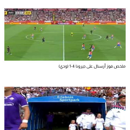
الوطن العربي
في المونديال
رياضة نسائية
آسيا
أمريكا
ركن الألعاب
ملخص فوز أرسنال على جيرونا 4-1 (ودي)
أقسام خاصة
Gamers
ميركاتو
تحقيق في الجول
تقرير في الجول