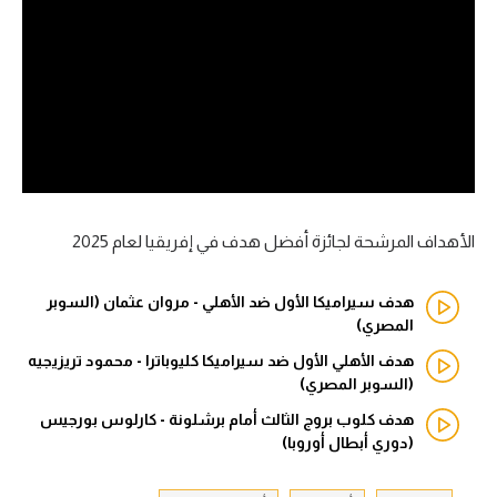
آراء حرة
ركن الألعاب
بطولات
أمريكا 2026
الدوري المصري
الأهداف المرشحة لجائزة أفضل هدف في إفريقيا لعام 2025
الدوري الإنجليزي الممتاز
هدف سيراميكا الأول ضد الأهلي - مروان عثمان (السوبر
المصري)
الدوري الإسباني
هدف الأهلي الأول ضد سيراميكا كليوباترا - محمود تريزيجيه
(السوبر المصري)
الدوري الإيطالي
هدف كلوب بروج الثالث أمام برشلونة - كارلوس بورجيس
الدوري الألماني
(دوري أبطال أوروبا)
الدوري الفرنسي