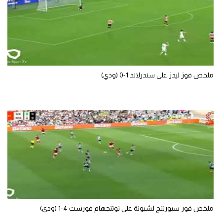
ملخص فوز ليدز على سندرلاند 1-0 (ودي)
ملخص فوز سبورتنج لشبونة على نوتنجهام فورست 4-1 (ودي)