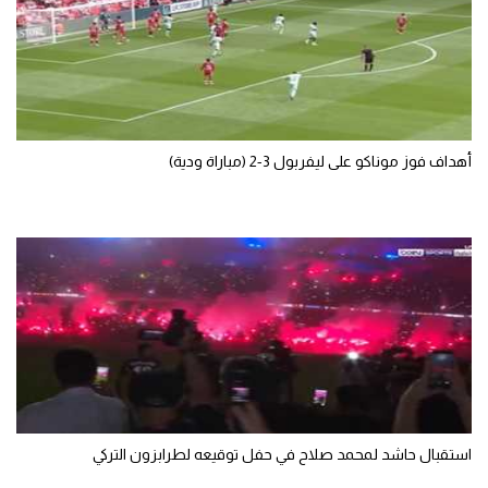
سعودي في الجول
الدوري الإنجليزي
الدوري الإسباني
دوري أبطال أوروبا
أهداف فوز موناكو على ليفربول 3-2 (مباراة ودية)
القسم الثاني
رياضات أخرى
أمم إفريقيا
كرة السلة الأمريكية
كرة سلة
كرة يد
استقبال حاشد لمحمد صلاح في حفل توقيعه لطرابزون التركي
كرة طائرة