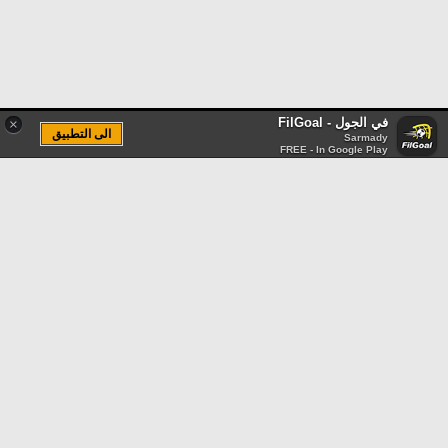
في الجول - FilGoal
×
الى التطبيق
Sarmady
FREE - In Google Play