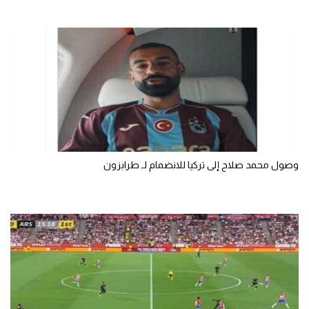
الوطن العربي
في المونديال
رياضة نسائية
آسيا
أمريكا
ركن الألعاب
وصول محمد صلاح إلى تركيا للانضمام لـ طرابزون
أقسام خاصة
Gamers
ميركاتو
تحقيق في الجول
تقرير في الجول