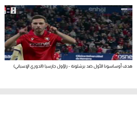
هدف أوساسونا الأول ضد برشلونة - راؤول جارسيا (الدوري الإسباني)