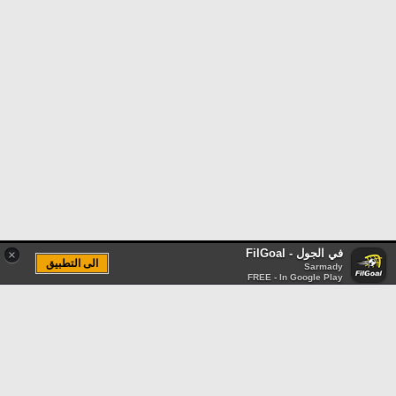
في الجول - FilGoal
×
الى التطبيق
Sarmady
FREE - In Google Play