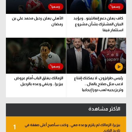
كاف يعلن دعم إنفانتينو.. ويؤيد
الأهلي يعلن رحيل محمد علي بن
البيان المشترك بشأن مشروع
رمضان
استثمار فيفا
رئيس طرابزون: لا يمكنك إقناع
الزمالك يغلق الباب أمام عروض
لاعب مثل صلاح بالمال..
بيزيرا.. وينفي وعده بالرحيل
وتريزيجيه لعب دورا إيجابيا
الأكثر مشاهدة
بيزيرا: الزمالك لم يلتزم بوعده معي.. وكنت سأصبح أغلى صفقة في
1
تاريخ النادي