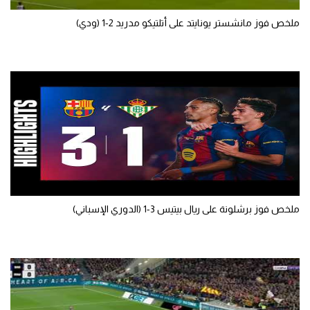
تحليل في الجول
ملخص فوز مانشستر يونايتد على أتلتيكو مدريد 2-1 (ودي)
حكايات في الجول
كويز في الجول
فيديو في الجول
ملخص فوز برشلونة على ريال بيتيس 3-1 (الدوري الإسباني)