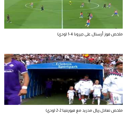
سعودي في الجول
الدوري الإنجليزي
الدوري الإسباني
ملخص فوز أرسنال على جيرونا 4-1 (ودي)
دوري أبطال أوروبا
القسم الثاني
رياضات أخرى
أمم إفريقيا
كرة السلة الأمريكية
كرة سلة
كرة يد
ملخص تعادل ريال مدريد مع فيورنتينا 2-2 (ودي)
كرة طائرة