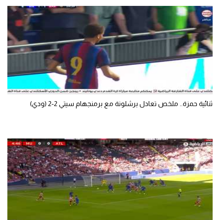
الوطن العربي
في المونديال
رياضة نسائية
آسيا
أمريكا
ثنائية حمزة.. ملخص تعادل برشلونة مع برمنجهام سيتي 2-2 (ودي)
ركن الألعاب
أقسام خاصة
Gamers
ميركاتو
تحقيق في الجول
تقرير في الجول