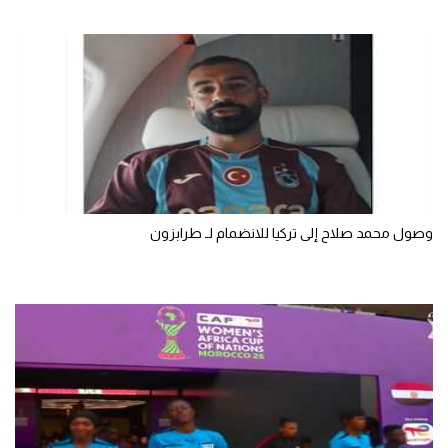
الوطن العربي
في المونديال
رياضة نسائية
آسيا
أمريكا
ركن الألعاب
وصول محمد صلاح إلى تركيا للانضمام لـ طرابزون
أقسام خاصة
Gamers
ميركاتو
تحقيق في الجول
تقرير في الجول