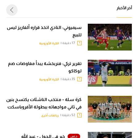
أخر الأخبار
سيميوني: النادي اتخذ قراره ألفاريز ليس
للبيع
17 دقيقة |
الكرة الأوروبية
تقرير تركي: فنربخشة يبدأ مفاوضات ضم
لوكاكو
35 دقيقة |
الكرة الأوروبية
كرة سلة - منتخب الناشئات يكتسح بنين
في ثاني مواجهاته ببطولة الأفروباسكت
52 دقيقة |
رياضات أخرى
خبر في الجول - عبد الله