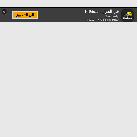
في الجول - FilGoal
×
الى التطبيق
Sarmady
FREE - In Google Play