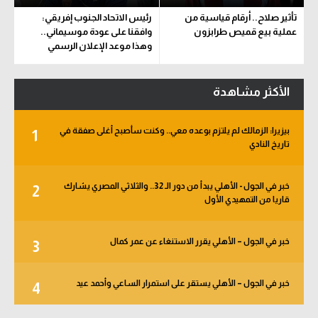
تأثير صلاح.. أرقام قياسية من
رئيس الاتحاد الجنوب إفريقي:
عملية بيع قميص طرابزون
وافقنا على عودة موسيماني..
وهذا موعد الإعلان الرسمي
الأكثر مشاهدة
بيزيرا: الزمالك لم يلتزم بوعده معي.. وكنت سأصبح أغلى صفقة في
1
تاريخ النادي
خبر في الجول - الأهلي يبدأ من دور الـ 32.. والثلاثي المصري يشارك
2
قاريا من التمهيدي الأول
خبر في الجول – الأهلي يقرر الاستنغاء عن عمر كمال
3
خبر في الجول – الأهلي يستقر على استمرار الساعي وأحمد عيد
4