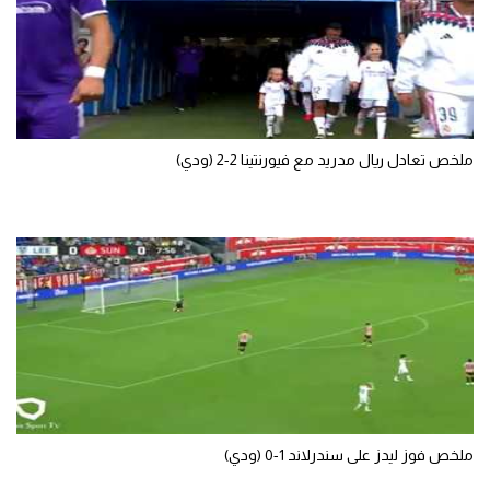
ملخص تعادل ريال مدريد مع فيورنتينا 2-2 (ودي)
ملخص فوز ليدز على سندرلاند 1-0 (ودي)