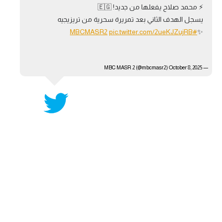
⚡️ محمد صلاح يفعلها من جديد! 🇪🇬
آراء حرة
يسجل الهدف الثاني بعد تمريرة سحرية من تريزيجيه
pic.twitter.com/2ueKJZujRB
#MBCMASR2
✨
ركن الألعاب
— MBC MASR 2 (@mbcmasr2)
بطولات
October 8, 2025
أمريكا 2026
الدوري المصري
الدوري الإنجليزي الممتاز
الدوري الإسباني
الدوري الإيطالي
الدوري الألماني
الدوري الفرنسي