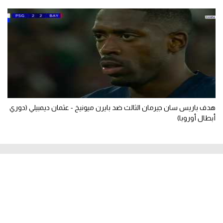
هدف باريس سان جيرمان الثالث ضد بايرن ميونيخ - عثمان ديمبيلي (دوري
أبطال أوروبا)