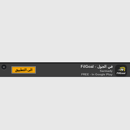
في الجول - FilGoal
×
الى التطبيق
Sarmady
FREE - In Google Play