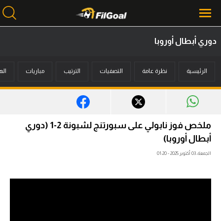
دوري أبطال أوروبا
محتوى إخباري
الرئيسية
نظرة عامة
التصفيات
الترتيب
مباريات
اله
الرئيسية
أخبار
مباريات
ملخص فوز نابولي على سبورتنج لشبونة 2-1 (دوري
ميركاتو
أبطال أوروبا)
الجمعة، 03 أكتوبر 2025 - 01:20
فانتازي في الجول
مسابقة التوقعات
فيديوهات
عدسات