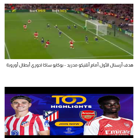
الوطن العربي
في المونديال
رياضة نسائية
آسيا
أمريكا
هدف أرسنال الأول أمام أتلتيكو مدريد - بوكايو ساكا (دوري أبطال أوروبا)
ركن الألعاب
أقسام خاصة
Gamers
ميركاتو
تحقيق في الجول
تقرير في الجول