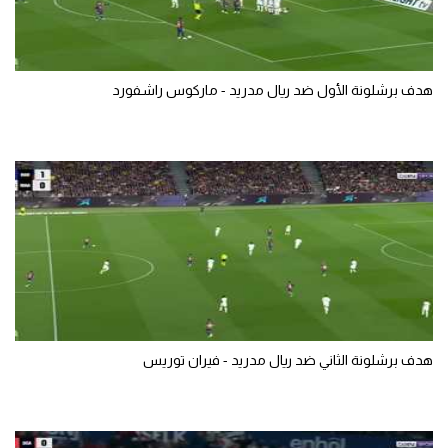
هدف برشلونة الأول ضد ريال مدريد - ماركوس راشفورد
هدف برشلونة الثاني ضد ريال مدريد - فيران توريس