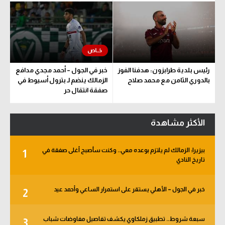
رئيس بلدية طرابزون: هدفنا الفوز
خبر في الجول – أحمد مجدي مدافع
بالدوري الثامن مع محمد صلاح
الزمالك ينضم لـ بترول أسيوط في
صفقة انتقال حر
الأكثر مشاهدة
بيزيرا: الزمالك لم يلتزم بوعده معي.. وكنت سأصبح أغلى صفقة في
1
تاريخ النادي
خبر في الجول – الأهلي يستقر على استمرار الساعي وأحمد عيد
2
سبعة شروط.. تطبيق زملكاوي يكشف تفاصيل مفاوضات شباب
3