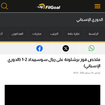
الدوري الإسباني
محتوى إخباري
الرئيسية
نظرة عامة
الترتيب
مباريات
الهدافون
أخب
الرئيسية
أخبار
مباريات
ملخص فوز برشلونة على ريال سوسييداد 2-1 (الدوري
ميركاتو
الإسباني)
الإثنين، 29 سبتمبر 2025 - 00:41
فانتازي في الجول
مسابقة التوقعات
فيديوهات
عدسات