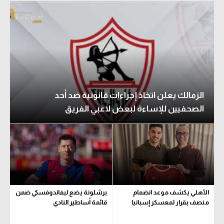
الزمالك يعلن اتخاذ إجراءات قانونية ضد أحد
الصحفيين للإساءة لبعض لاعبي الفريق
الأهلي يكشف موعد انضمام
برشلونة يضع ليفاندوفسكي ضمن
منصف بقرار لمعسكر إسبانيا
قائمة أساطير النادي