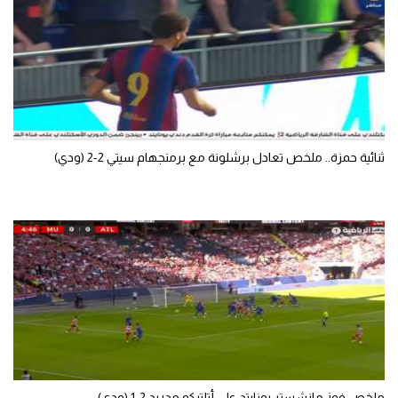
الوطن العربي
في المونديال
رياضة نسائية
آسيا
ثنائية حمزة.. ملخص تعادل برشلونة مع برمنجهام سيتي 2-2 (ودي)
أمريكا
ركن الألعاب
أقسام خاصة
Gamers
ميركاتو
تحقيق في الجول
تقرير في الجول
ملخص فوز مانشستر يونايتد على أتلتيكو مدريد 2-1 (ودي)