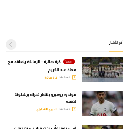
أخر الأخبار
كرة طائرة - الزمالك يتعاقد مع
معاذ عبد الكريم
6 ساعة |
كرة طائرة
موندو: روميرو ينتظر تحرك برشلونة
لضمه
6 ساعة |
الدوري الإنجليزي
آس: روما وأستون فيلا يستهدفان