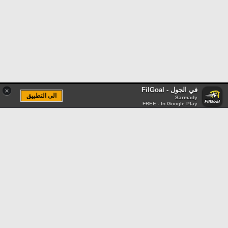
في الجول - FilGoal
×
الى التطبيق
Sarmady
FREE - In Google Play