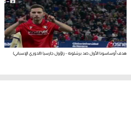
هدف أوساسونا الأول ضد برشلونة - راؤول جارسيا (الدوري الإسباني)