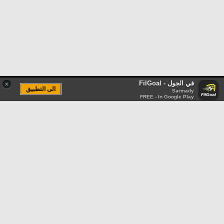
في الجول - FilGoal
×
الى التطبيق
Sarmady
FREE - In Google Play