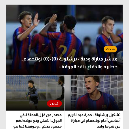
مباشر مباراة ودية - برشلونة (0)-(0) نوتنجهام..
خطيرة والدفاع ينقذ الموقف
تشكيل برشلونة - حمزة عبد الكريم
مصدر من غزل المحلة لـ في
أساسي أمام نوتنجهام في مباراة
الجول: الأهلي رفع عرضه لضم
من شوط واحد
محمود صلاح.. وموقفنا كما هو