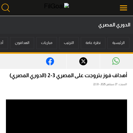
الدوري المصري
محتوى إخباري
الرئيسية
نظرة عامة
الترتيب
مباريات
الهدافون
أخب
الرئيسية
أخبار
مباريات
أهداف فوز بتروجت على المصري 3-2 (الدوري المصري)
ميركاتو
السبت، 27 سبتمبر 2025 - 22:33
فانتازي في الجول
مسابقة التوقعات
فيديوهات
عدسات