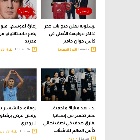
برشلونة يعلن فتح باب حجز
إعارة لموسم.. فيورن
تذاكر مواجهة الأهلي في
يضم ماستانتونو من
كأس خوان جامبر
مدريد
دقيقة |
26 دقيقة |
الكرة المصرية
الكرة الأو
يد - بعد مباراة ملحمية..
رومانو: مانشستر 
مصر تخسر من إسبانيا
يرفض عرض برشلونة
بفارق هدف في نصف نهائي
لـ رودري
كأس العالم للناشئات
ساعة |
الكرة الأوروبي
ساعة |
كرة يد