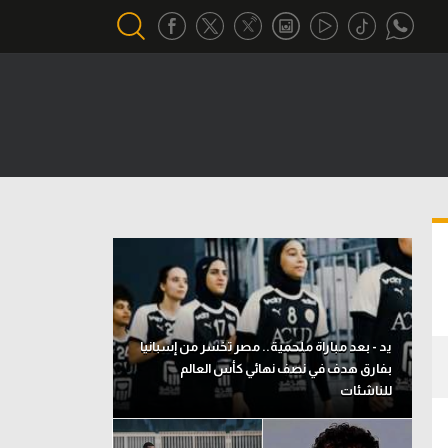
أقسام خاصة
Gamers
يكية
ميركاتو
تحقيق في الجول
تقرير في الجول
تحليل في الجول
يد - بعد مباراة ملحمية.. مصر تخسر من إسبانيا
حكايات في الجول
بفارق هدف في نصف نهائي كأس العالم
للناشئات
كويز في الجول
فيديو في الجول