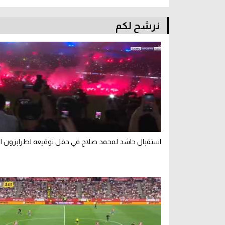
نرشح لكم
استقبال حاشد لمحمد صلاح في حفل توقيعه لطرابزون ال