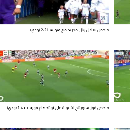
ملخص تعادل ريال مدريد مع فيورنتينا 2-2 (ودي)
ملخص فوز سبورتنج لشبونة على نوتنجهام فورست 4-1 (ودي)