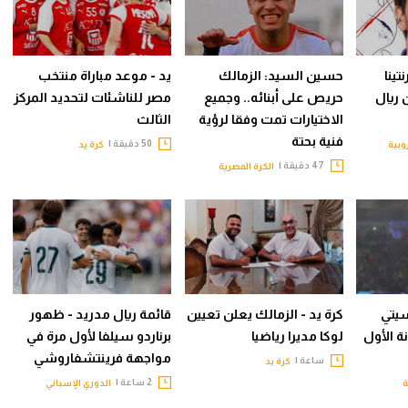
تينا
حسين السيد: الزمالك
يد - موعد مباراة منتخب
 ريال
حريص على أبنائه.. وجميع
مصر للناشئات لتحديد المركز
الاختيارات تمت وفقا لرؤية
الثالث
فنية بحتة
50 دقيقة |
روبية
كرة يد
47 دقيقة |
الكرة المصرية
سيتي
كرة يد - الزمالك يعلن تعيين
قائمة ريال مدريد - ظهور
 الأول
لوكا مديرا رياضيا
برناردو سيلفا لأول مرة في
مواجهة فرينتشفاروشي
ساعة |
كرة يد
2 ساعة |
ة
الدوري الإسباني