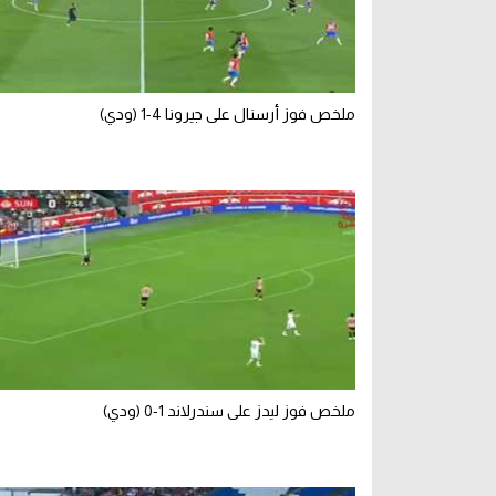
ملخص فوز أرسنال على جيرونا 4-1 (ودي)
ملخص فوز ليدز على سندرلاند 1-0 (ودي)