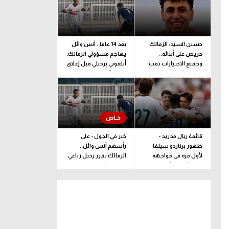
حسين السيد: الزمالك
بعد 14 عاما.. أنس وائل
حريص على أبنائه..
يهاجم مسؤولي الزمالك:
وجميع الاختيارات تمت
أبلغوني برحيلي قبل إغلاق
وفقا لرؤية فنية بحتة
القيد بأيام
قائمة ريال مدريد -
خبر في الجول - على
ظهور برناردو سيلفا
رأسهم أنس وائل..
لأول مرة في مواجهة
الزمالك يقرر رحيل رباعي
فرينتشفاروشي
فريق الشباب