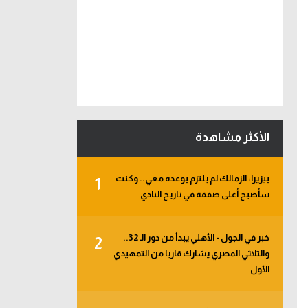
الأكثر مشاهدة
بيزيرا: الزمالك لم يلتزم بوعده معي.. وكنت
1
سأصبح أغلى صفقة في تاريخ النادي
خبر في الجول - الأهلي يبدأ من دور الـ 32..
2
والثلاثي المصري يشارك قاريا من التمهيدي
الأول