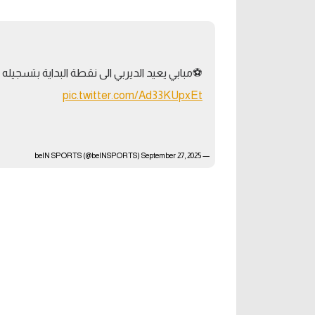
آراء حرة
الدوري ا
ركن الألعاب
دوري أبطا
⚽️مبابي يعيد الديربي الى نقطة البداية بتسجيل
دوري أبطا
pic.twitter.com/Ad33KUpxEt
كل البطولات
September 27, 2025
— beIN SPORTS (@beINSPORTS)