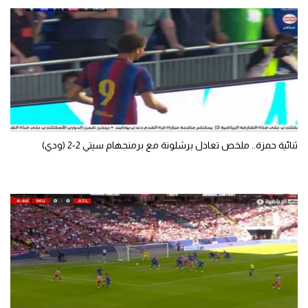
الوطن العربي
في المونديال
رياضة نسائية
آسيا
أمريكا
ثنائية حمزة.. ملخص تعادل برشلونة مع برمنجهام سيتي 2-2 (ودي)
ركن الألعاب
أقسام خاصة
Gamers
ميركاتو
تحقيق في الجول
تقرير في الجول