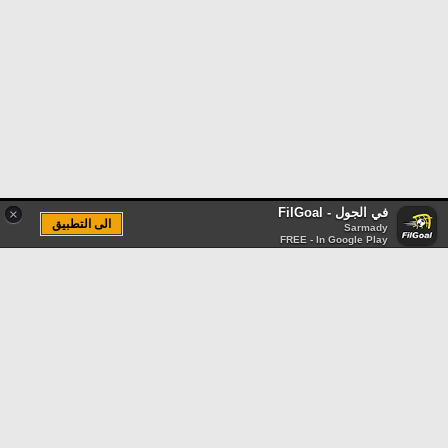
في الجول - FilGoal
×
الى التطبيق
Sarmady
FREE - In Google Play