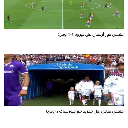
سعودي في الجول
الدوري الإنجليزي
الدوري الإسباني
ملخص فوز أرسنال على جيرونا 4-1 (ودي)
دوري أبطال أوروبا
القسم الثاني
رياضات أخرى
أمم إفريقيا
كرة السلة الأمريكية
كرة سلة
كرة يد
ملخص تعادل ريال مدريد مع فيورنتينا 2-2 (ودي)
كرة طائرة