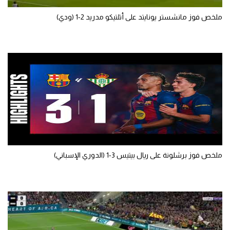
تحليل في الجول
ملخص فوز مانشستر يونايتد على أتلتيكو مدريد 2-1 (ودي)
حكايات في الجول
كويز في الجول
فيديو في الجول
ملخص فوز برشلونة على ريال بيتيس 3-1 (الدوري الإسباني)