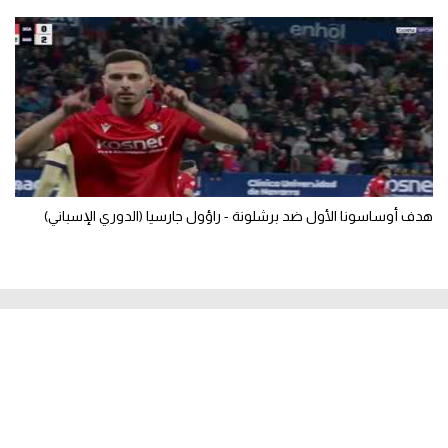
هدف أوساسونا الأول ضد برشلونة - راؤول جارسيا (الدوري الإسباني)