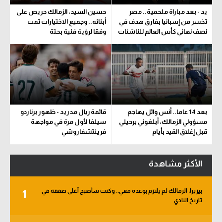
يد - بعد مباراة ملحمية.. مصر
حسين السيد: الزمالك حريص على
تخسر من إسبانيا بفارق هدف في
أبنائه.. وجميع الاختيارات تمت
نصف نهائي كأس العالم للناشئات
وفقا لرؤية فنية بحتة
بعد 14 عاما.. أنس وائل يهاجم
قائمة ريال مدريد - ظهور برناردو
مسؤولي الزمالك: أبلغوني برحيلي
سيلفا لأول مرة في مواجهة
قبل إغلاق القيد بأيام
فرينتشفاروشي
الأكثر مشاهدة
بيزيرا: الزمالك لم يلتزم بوعده معي.. وكنت سأصبح أغلى صفقة في
1
تاريخ النادي