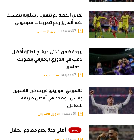
تقرير: الخطة لم تتغير.. برشلونة يتمسك
بضم ألفاريز رغم تصريحات سيميوني
37 دقيقة |
الدوري الإسباني
ربيعة ضمن ثلاثي مرشح لجائزة أفضل
لاعب في الدوري الإماراتي بتصويت
الجماهير
47 دقيقة |
منتخب مصر
فالفيردي: مورينيو قريب من اللاعبين
وقاس.. وهذه هي أفضل طريقة
للتعامل
51 دقيقة |
الدوري الإسباني
أهلي جدة يضم مهاجم الهلال
ساعة |
ميركاتو