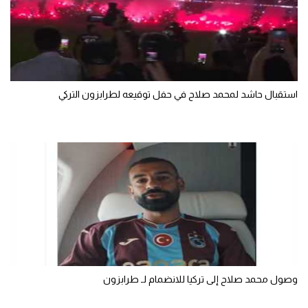
سعودي في الجول
الدوري الإنجليزي
الدوري الإسباني
استقبال حاشد لمحمد صلاح في حفل توقيعه لطرابزون التركي
دوري أبطال أوروبا
القسم الثاني
رياضات أخرى
أمم إفريقيا
كرة السلة الأمريكية
كرة سلة
كرة يد
وصول محمد صلاح إلى تركيا للانضمام لـ طرابزون
كرة طائرة