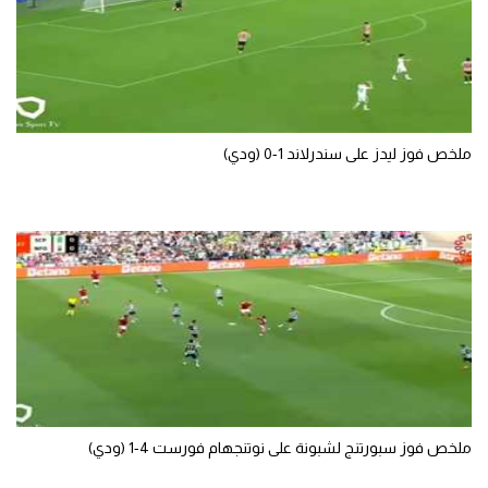
ملخص فوز ليدز على سندرلاند 1-0 (ودي)
ملخص فوز سبورتنج لشبونة على نوتنجهام فورست 4-1 (ودي)