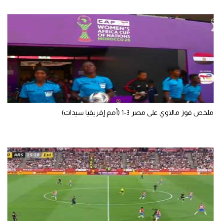
الوطن العربي
في المونديال
رياضة نسائية
آسيا
أمريكا
ركن الألعاب
ملخص فوز مالاوي على مصر 3-1 (أمم إفريقيا سيدات)
أقسام خاصة
Gamers
ميركاتو
تحقيق في الجول
تقرير في الجول