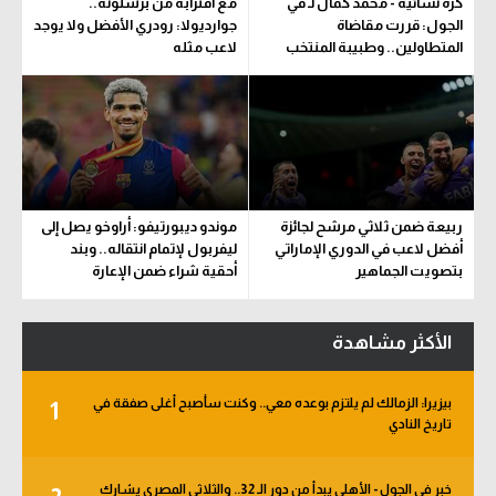
كرة نسائية - محمد كمال لـ في
مع اقترابه من برشلونة..
الجول: قررت مقاضاة
جوارديولا: رودري الأفضل ولا يوجد
المتطاولين.. وطبيبة المنتخب
لاعب مثله
تحدد مدة اللعب
ربيعة ضمن ثلاثي مرشح لجائزة
موندو ديبورتيفو: أراوخو يصل إلى
أفضل لاعب في الدوري الإماراتي
ليفربول لإتمام انتقاله.. وبند
بتصويت الجماهير
أحقية شراء ضمن الإعارة
الأكثر مشاهدة
بيزيرا: الزمالك لم يلتزم بوعده معي.. وكنت سأصبح أغلى صفقة في
1
تاريخ النادي
خبر في الجول - الأهلي يبدأ من دور الـ 32.. والثلاثي المصري يشارك