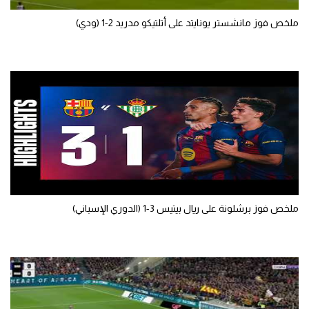
تحليل في الجول
ملخص فوز مانشستر يونايتد على أتلتيكو مدريد 2-1 (ودي)
حكايات في الجول
كويز في الجول
فيديو في الجول
ملخص فوز برشلونة على ريال بيتيس 3-1 (الدوري الإسباني)