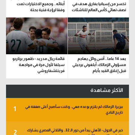
تخسر من إسبانيا بفارق هدف في
أبنائه.. وجميع الاختيارات تمت
نصف نهائي كأس العالم للناشئات
وفقا لرؤية فنية بحتة
بعد 14 عاما.. أنس وائل يهاجم
قائمة ريال مدريد - ظهور برناردو
مسؤولي الزمالك: أبلغوني برحيلي
سيلفا لأول مرة في مواجهة
قبل إغلاق القيد بأيام
فرينتشفاروشي
الأكثر مشاهدة
بيزيرا: الزمالك لم يلتزم بوعده معي.. وكنت سأصبح أغلى صفقة في
1
تاريخ النادي
خبر في الجول - الأهلي يبدأ من دور الـ 32.. والثلاثي المصري يشارك
2