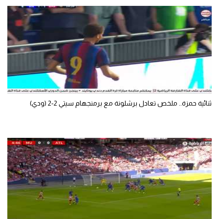
الوطن العربي
في المونديال
رياضة نسائية
آسيا
أمريكا
ثنائية حمزة.. ملخص تعادل برشلونة مع برمنجهام سيتي 2-2 (ودي)
ركن الألعاب
أقسام خاصة
Gamers
ميركاتو
تحقيق في الجول
تقرير في الجول