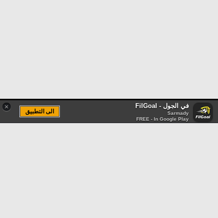
في الجول - FilGoal
×
الى التطبيق
Sarmady
FREE - In Google Play