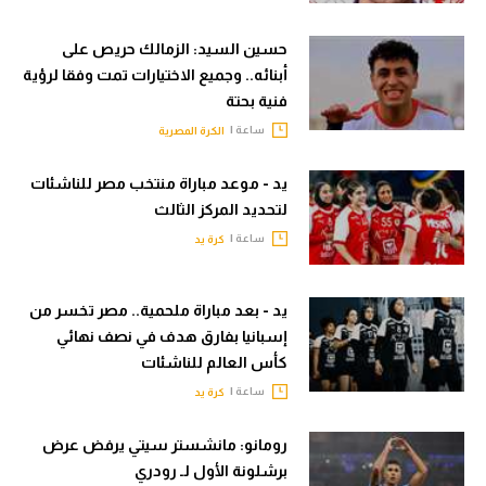
حسين السيد: الزمالك حريص على
أبنائه.. وجميع الاختيارات تمت وفقا لرؤية
فنية بحتة
ساعة |
الكرة المصرية
يد - موعد مباراة منتخب مصر للناشئات
لتحديد المركز الثالث
ساعة |
كرة يد
يد - بعد مباراة ملحمية.. مصر تخسر من
إسبانيا بفارق هدف في نصف نهائي
كأس العالم للناشئات
ساعة |
كرة يد
رومانو: مانشستر سيتي يرفض عرض
برشلونة الأول لـ رودري