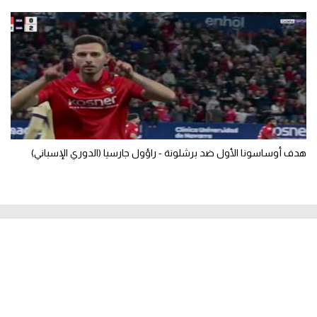
هدف أوساسونا الأول ضد برشلونة - راؤول جارسيا (الدوري الإسباني)