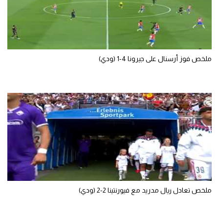
سعودي في الجول
الدوري الإنجليزي
الدوري الإسباني
ملخص فوز أرسنال على جيرونا 4-1 (ودي)
دوري أبطال أوروبا
القسم الثاني
رياضات أخرى
أمم إفريقيا
كرة السلة الأمريكية
كرة سلة
كرة يد
ملخص تعادل ريال مدريد مع فيورنتينا 2-2 (ودي)
كرة طائرة