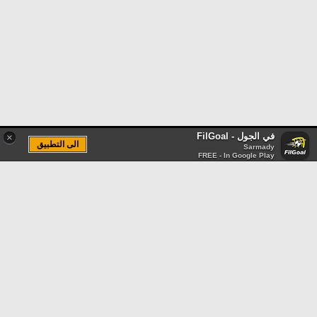
في الجول - FilGoal
×
الى التطبيق
Sarmady
FREE - In Google Play