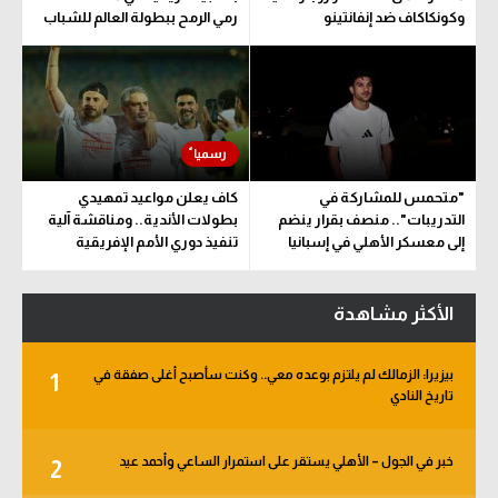
وكونكاكاف ضد إنفانتينو
رمي الرمح ببطولة العالم للشباب
"متحمس للمشاركة في
كاف يعلن مواعيد تمهيدي
التدريبات".. منصف بقرار ينضم
بطولات الأندية.. ومناقشة آلية
إلى معسكر الأهلي في إسبانيا
تنفيذ دوري الأمم الإفريقية
المقترح
الأكثر مشاهدة
بيزيرا: الزمالك لم يلتزم بوعده معي.. وكنت سأصبح أغلى صفقة في
1
تاريخ النادي
خبر في الجول – الأهلي يستقر على استمرار الساعي وأحمد عيد
2