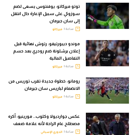
توتو ميركاتو: يوفنتوس يسعى لضم
سوزوكي على سبيل الإعارة حال انتقل
إلى سان جيرمان
ساعة |
ميركاتو
موندو ديبورتيفو: رتوش نهائية قبل
إعلان برشلونة ضم رودري بعد حسم
التفاصيل المالية
ساعة |
ميركاتو
رومانو: خطوة جديدة تقرب توريس من
الانضمام لباريس سان جيرمان
ساعة |
ميركاتو
عكس جوارديولا وكلوب.. مورينيو: أكره
مصطلح عام الراحة لأنه علامة ضعف
ساعة |
الدوري الإسباني