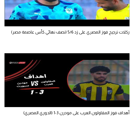
ركلات ترجيح فوز المصري على زد 5/6 (نصف نهائي كأس عاصمة مصر)
أهداف فوز المقاولون العرب على مودرن 3-1 (الدوري المصري)