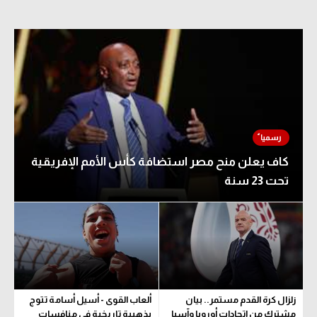
كاف يعلن منح مصر استضافة كأس الأمم الإفريقية
تحت 23 سنة
زلزال كرة القدم مستمر.. بيان
ألعاب القوى - أسيل أسامة تتوج
مشترك من اتحادات أوروبا وآسيا
بذهبية تاريخية في منافسات