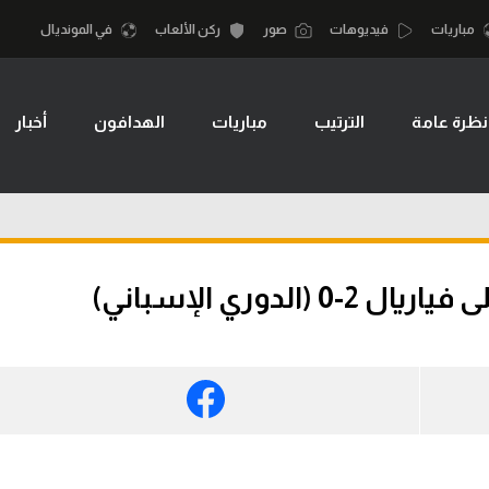
مباريات
فيديوهات
صور
ركن الألعاب
في المونديال
نظرة عامة
الترتيب
مباريات
الهدافون
أخبار
أقسام
أمم إفريقيا
الكرة المصرية
كرة السلة الأمر
الدوري المصري
لمصري
كرة سلة
الكرة الأوروبية
نجليزي الممتاز
كرة يد
لدوري الإسباني)
الكرة الإفريقية
إسباني
كرة طائرة
منتخب مصر
إيطالي
الوطن العربي
سعودي في الجول
في المونديال
لماني
الدوري الإنجليزي
رياضة نسائية
لفرنسي
الدوري الإسباني