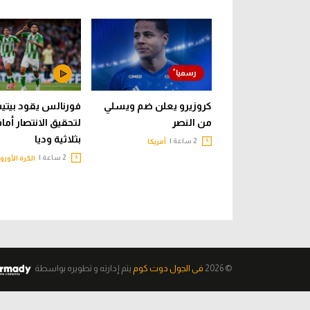
كروزيرو يعلن ضم ويسلي
فورنالس يقود بيت
من النصر
لتحقيق الانتصار أما
بثلاثية وديا
2 ساعة |
أمريكا
2 ساعة |
الكرة الأورو
© 2026
فى الجول دوت كوم
يتم إدارته و تطويره
بواسطة