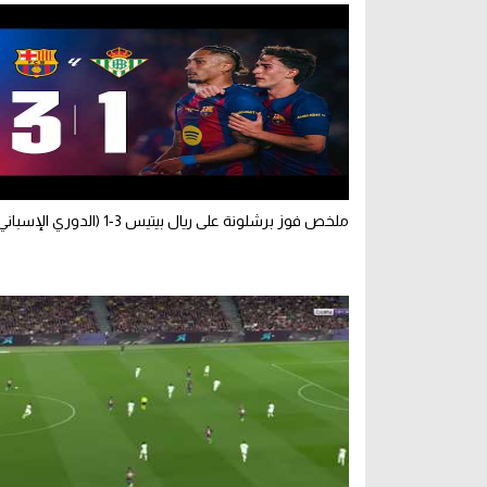
ملخص فوز برشلونة على ريال بيتيس 3-1 (الدوري الإسباني)