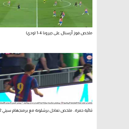
ملخص فوز أرسنال على جيرونا 4-1 (ودي)
ثنائية حمزة.. ملخص تعادل برشلونة مع برمنجهام سيتي 2-2 (ودي)