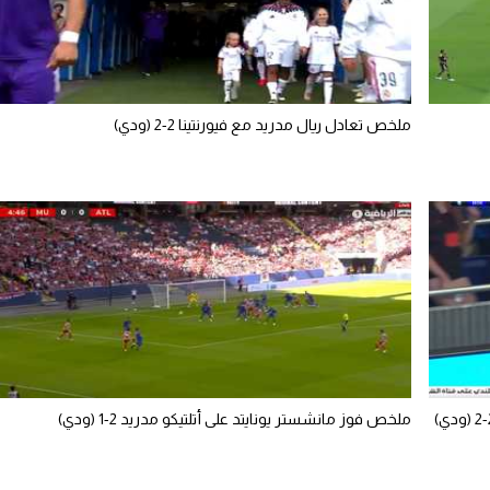
ملخص تعادل ريال مدريد مع فيورنتينا 2-2 (ودي)
ملخص فوز مانشستر يونايتد على أتلتيكو مدريد 2-1 (ودي)