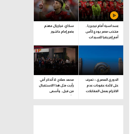
بسداسية أمام نيجيريا..
سكاي: فياريال مهتم
منتخب مصر يودع كأس
بضم إمام عاشور
أمم إفريقيا للسيدات
الدوري المصري – تعرف
محمد صلاح: لا أتذكر أنني
على لائحة عقوبات عدم
رأيت مثل هذا الاستقبال
الالتزام بعمل المقابلات
من قبل.. وأسعى
التلفزيونية
للألقاب مع الفريق