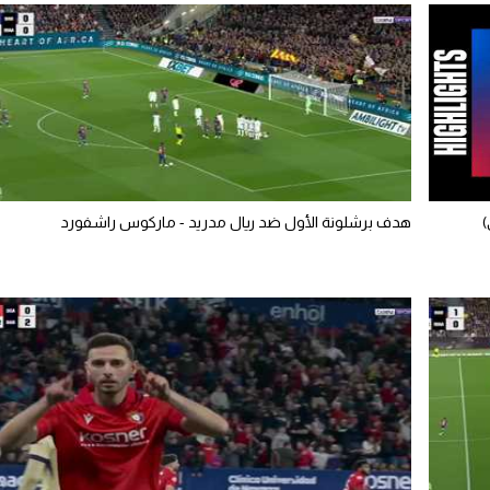
هدف برشلونة الأول ضد ريال مدريد - ماركوس راشفورد