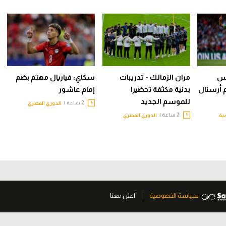
يس
مران الزمالك - تدريبات
سكاي: فياريال مهتم بضم
م أرسنال
بدنية مكثفة تحضيرا
إمام عاشور
للموسم الجديد
2 ساعة |
الدوري المصري
2 ساعة |
بية
الدوري المصري
سياسة الخصوصية
اعلن معنا