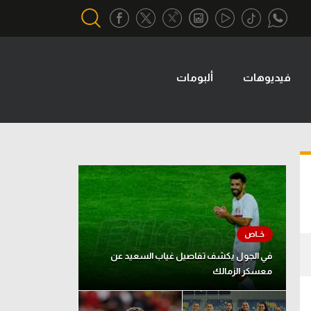
فيديوهات
ألبومات
أقسام خاصة
Gamers
يكية
ميركاتو
تحقيق في الجول
تقرير في الجول
تحليل في الجول
حكايات في الجول
في الجول يكشف تفاصيل غياب السعيد عن
معسكر الزمالك
كويز في الجول
فيديو في الجول