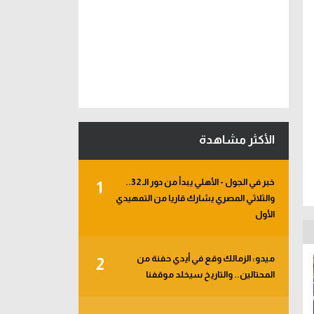
الأكثر مشاهدة
خبر في الجول - الأهلي يبدأ من دور الـ 32..
1
والثلاثي المصري يشارك قاريا من التمهيدي
الأول
ميدو: الزمالك وقع في أيدي حفنة من
2
المحتالين.. والتاريخ سيخلد موقفنا