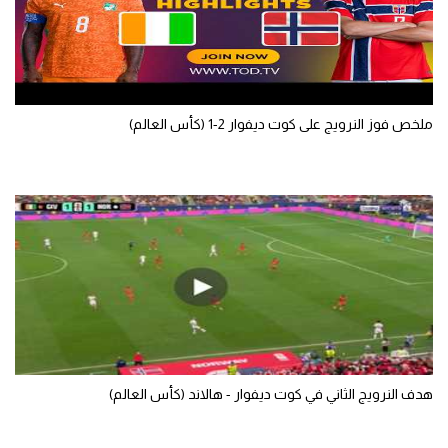
ملخص فوز النرويج على كوت ديفوار 2-1 (كأس العالم)
هدف النرويج الثاني في كوت ديفوار - هالاند (كأس العالم)