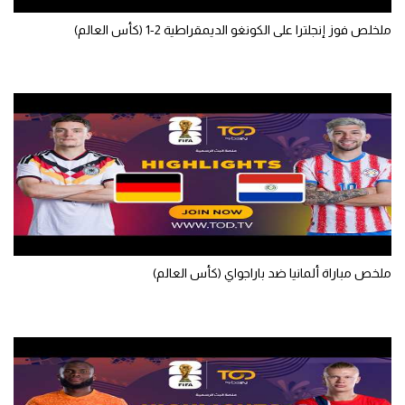
تحليل في الجول
ملخلص فوز إنجلترا على الكونغو الديمقراطية 2-1 (كأس العالم)
حكايات في الجول
كويز في الجول
فيديو في الجول
ملخص مباراة ألمانيا ضد باراجواي (كأس العالم)