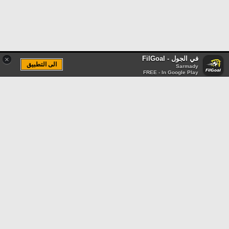
في الجول - FilGoal
×
الى التطبيق
Sarmady
FREE - In Google Play