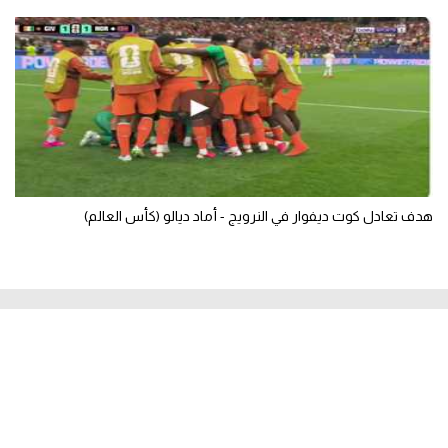
هدف تعادل كوت ديفوار في النرويج - أماد ديالو (كأس العالم)