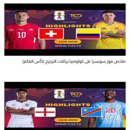
الوطن العربي
في المونديال
رياضة نسائية
آسيا
أمريكا
ملخص فوز سويسرا على كولومبيا بركلات الترجيح (كأس العالم)
ركن الألعاب
أقسام خاصة
Gamers
ميركاتو
تحقيق في الجول
تقرير في الجول