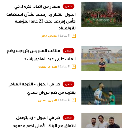
مصدر من اتحاد الكرة لـ في
الجول: ننتظر ردا رسميا بشأن استضافة
كأس إفريقيا تحت 23 عاما المؤهلة
للأولمبياد
8 ساعة |
منتخب مصر
منتخب السويس بتروجت يضم
الفلسطيني عبد الهادي راشد
8 ساعة |
الدوري المصري
خبر في الجول - الكرمة العراقي
يقترب من ضم مروان حمدي
8 ساعة |
الدوري المصري
خبر في الجول - زد يتوصل
لاتفاق مع البنك الأهلي لضم محمود