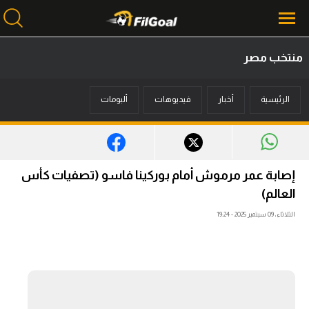
منتخب مصر
محتوى إخباري
الرئيسية
أخبار
فيديوهات
ألبومات
الرئيسية
أخبار
مباريات
إصابة عمر مرموش أمام بوركينا فاسو (تصفيات كأس
ميركاتو
العالم)
الثلاثاء، 09 سبتمبر 2025 - 19:24
فانتازي في الجول
مسابقة التوقعات
فيديوهات
عدسات