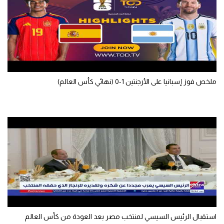
الوطن العربي
في المونديال
رياضة نسائية
آسيا
ملخص فوز إسبانيا على الأرجنتين 1-0 (نهائي كأس العالم)
أمريكا
ركن الألعاب
أقسام خاصة
Gamers
ميركاتو
تحقيق في الجول
استقبال الرئيس السيسي لمنتخب مصر بعد العودة من كأس العالم
تقرير في الجول