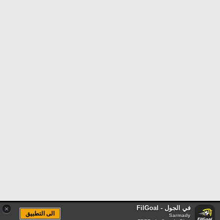
في الجول - FilGoal
×
الى التطبيق
Sarmady