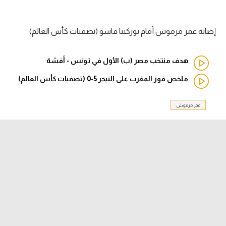
الدوري السعودي للمحترفين
إصابة عمر مرموش أمام بوركينا فاسو (تصفيات كأس العالم)
دوري أبطال أوروبا
هدف منتخب مصر (ب) الأول في تونس - أفشة
دوري أبطال إفريقيا
ملخص فوز المغرب على النيجر 5-0 (تصفيات كأس العالم)
كل البطولات
عمر مرموش
أقسام
الكرة المصرية
الدوري المصري
الكرة الأوروبية
الكرة الإفريقية
منتخب مصر