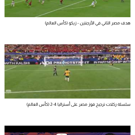
هدف مصر الثاني في الأرجنتين - زيكو (كأس العالم)
سلسلة ركلات ترجيح فوز مصر على أستراليا 4-2 (كأس العالم)