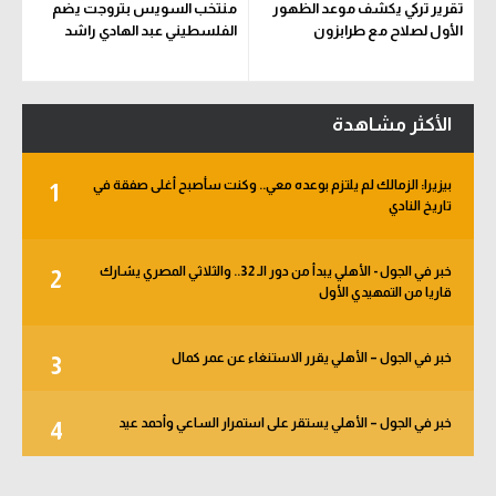
تقرير تركي يكشف موعد الظهور
منتخب السويس بتروجت يضم
الأول لصلاح مع طرابزون
الفلسطيني عبد الهادي راشد
الأكثر مشاهدة
بيزيرا: الزمالك لم يلتزم بوعده معي.. وكنت سأصبح أغلى صفقة في
1
تاريخ النادي
خبر في الجول - الأهلي يبدأ من دور الـ 32.. والثلاثي المصري يشارك
2
قاريا من التمهيدي الأول
خبر في الجول – الأهلي يقرر الاستنغاء عن عمر كمال
3
خبر في الجول – الأهلي يستقر على استمرار الساعي وأحمد عيد
4