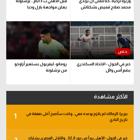
وزيرة تركية: كنا نتمنى أن يرتدي
قبل الأهلي ب 3 أيام.. برشلونة
محمد صلاح قميص بشكتاش
يعلن مواجهة بازل وديا
خبر في الجول - الاتحاد السكندري
رومانو: ليفربول يستعير أراوخو
يضم أنس وائل
من برشلونة
الأكثر مشاهدة
بيزيرا: الزمالك لم يلتزم بوعده معي.. وكنت سأصبح أغلى صفقة في
1
تاريخ النادي
خبر في الجول - الأهلي يبدأ من دور الـ 32.. والثلاثي المصري يشارك