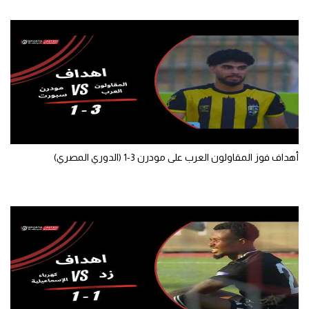
الوطن العربي
في المونديال
رياضة نسائية
آسيا
أمريكا
ركن الألعاب
أهداف فوز المقاولون العرب على مودرن 3-1 (الدوري المصري)
أقسام خاصة
Gamers
ميركاتو
تحقيق في الجول
تقرير في الجول