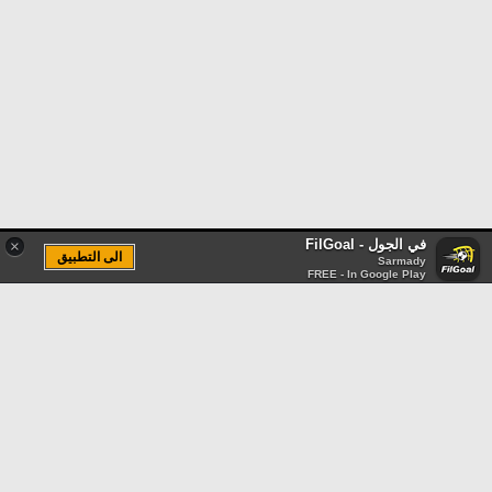
في الجول - FilGoal
×
الى التطبيق
Sarmady
FREE - In Google Play