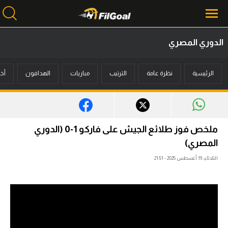
الدوري المصري
محتوى إخباري
الرئيسية
نظرة عامة
الترتيب
مباريات
الهدافون
أخب
الرئيسية
أخبار
مباريات
ملخص فوز طلائع الجيش على فاركو 1-0 (الدوري
ميركاتو
المصري)
الثلاثاء، 19 أغسطس 2025 - 21:51
فانتازي في الجول
مسابقة التوقعات
فيديوهات
عدسات