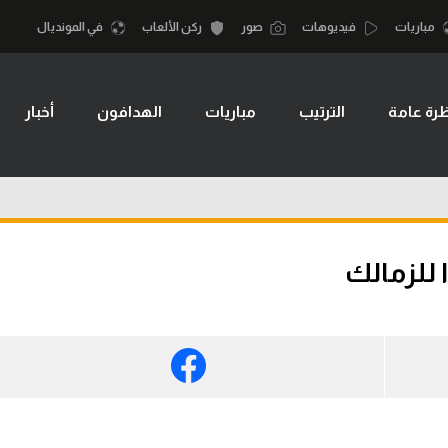
مباريات
فيديوهات
صور
ركن الألعاب
في المونديال
رة عامة
الترتيب
مباريات
الهدافون
أخبار
أقسام
أمم إفريقيا
الكرة المصرية
كرة السلة الأمر
الدوري المصري
لمصري
كرة سلة
الكرة الأوروبية
نجليزي الممتاز
كرة يد
 للزمالك
الكرة الإفريقية
إسباني
كرة طائرة
منتخب مصر
إيطالي
الوطن العربي
سعودي في الجول
في المونديال
لماني
الدوري الإنجليزي
رياضة نسائية
لفرنسي
الدوري الإسباني