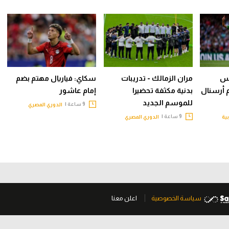
يس
مران الزمالك - تدريبات
سكاي: فياريال مهتم بضم
م أرسنال
بدنية مكثفة تحضيرا
إمام عاشور
للموسم الجديد
9 ساعة |
الدوري المصري
9 ساعة |
بية
الدوري المصري
سياسة الخصوصية
اعلن معنا