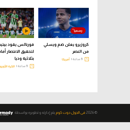
كروزيرو يعلن ضم ويسلي
فورنالس يقود بيت
من النصر
لتحقيق الانتصار أما
بثلاثية وديا
9 ساعة |
أمريكا
9 ساعة |
الكرة الأورو
© 2026
فى الجول دوت كوم
يتم إدارته و تطويره
بواسطة