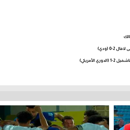
الك
-0 (ودي)
 الأمريكي)