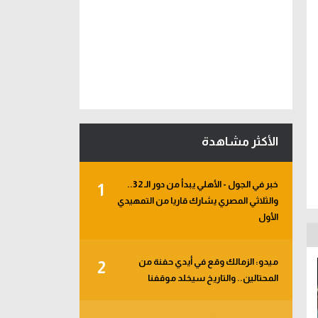
الأكثر مشاهدة
خبر في الجول - الأهلي يبدأ من دور الـ 32..
1
والثلاثي المصري يشارك قاريا من التمهيدي
الأول
ميدو: الزمالك وقع في أيدي حفنة من
2
المحتالين.. والتاريخ سيخلد موقفنا