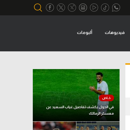
فيديوهات
ألبومات
أقسام خاصة
Gamers
يكية
ميركاتو
تحقيق في الجول
تقرير في الجول
تحليل في الجول
حكايات في الجول
في الجول يكشف تفاصيل غياب السعيد عن
معسكر الزمالك
كويز في الجول
فيديو في الجول