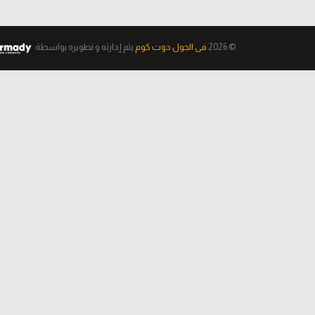
© 2026
فى الجول دوت كوم
يتم إدارته و تطويره
بواسطة