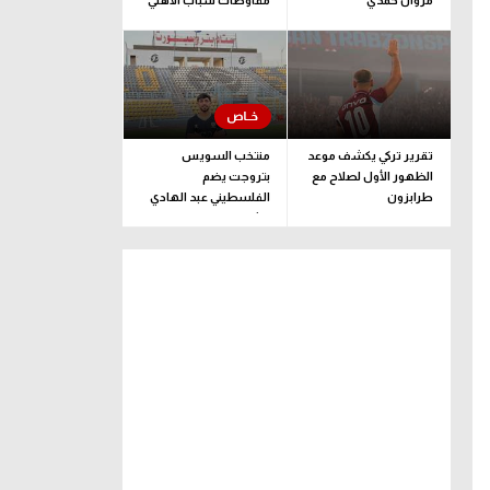
مروان حمدي
مفاوضات شباب الأهلي
لضم بيزيرا قبل غلق
الملف
تقرير تركي يكشف موعد
منتخب السويس
الظهور الأول لصلاح مع
بتروجت يضم
طرابزون
الفلسطيني عبد الهادي
راشد