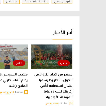
ليونيل ميسي
كأس العالم للأندية
بالميراس
أخر الأخبار
مصدر من اتحاد الكرة لـ في
منتخب السويس بت
الجول: ننتظر ردا رسميا
يضم الفلسطيني عب
بشأن استضافة كأس
الهادي راشد
إفريقيا تحت 23 عاما
ساعة |
الدوري المصر
المؤهلة للأولمبياد
ساعة |
منتخب مصر