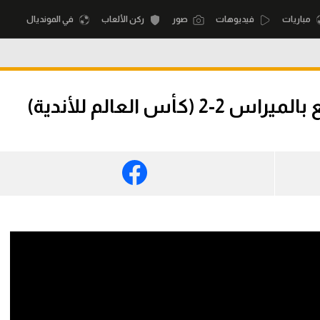
مباريات
فيديوهات
صور
ركن الألعاب
في المونديال
أقسام
أمم إفريقيا
س العالم للأندية)
الكرة المصرية
كرة السلة الأمر
الدوري المصري
لمصري
كرة سلة
الكرة الأوروبية
نجليزي الممتاز
كرة يد
الكرة الإفريقية
إسباني
كرة طائرة
منتخب مصر
إيطالي
الوطن العربي
سعودي في الجول
في المونديال
لماني
الدوري الإنجليزي
رياضة نسائية
لفرنسي
الدوري الإسباني