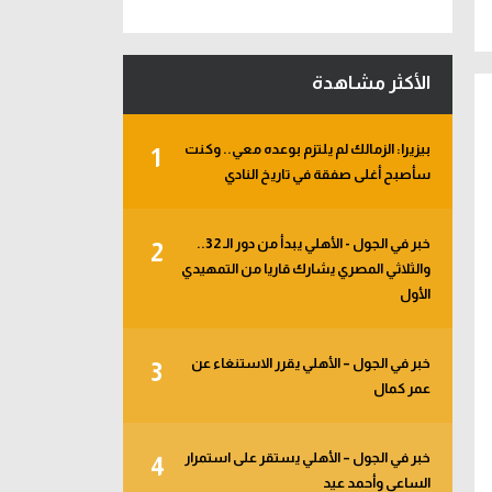
الأكثر مشاهدة
بيزيرا: الزمالك لم يلتزم بوعده معي.. وكنت
1
سأصبح أغلى صفقة في تاريخ النادي
خبر في الجول - الأهلي يبدأ من دور الـ 32..
2
والثلاثي المصري يشارك قاريا من التمهيدي
الأول
خبر في الجول – الأهلي يقرر الاستنغاء عن
3
عمر كمال
خبر في الجول – الأهلي يستقر على استمرار
4
الساعي وأحمد عيد