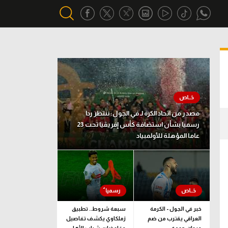
أقسام خاصة
Gamers
يكية
ميركاتو
مصدر من اتحاد الكرة لـ في الجول: ننتظر ردا
تحقيق في الجول
رسميا بشأن استضافة كأس إفريقيا تحت 23
عاما المؤهلة للأولمبياد
تقرير في الجول
تحليل في الجول
حكايات في الجول
كويز في الجول
خبر في الجول - الكرمة
سبعة شروط.. تطبيق
العراقي يقترب من ضم
زملكاوي يكشف تفاصيل
فيديو في الجول