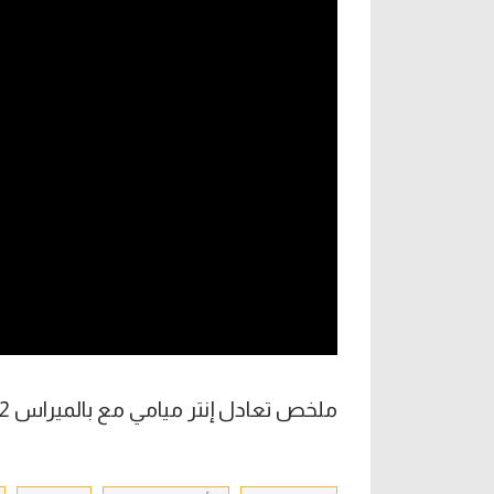
آراء حرة
الدوري ا
ركن الألعاب
دوري أبطا
دوري أبطا
كل البطولات
ملخص تعادل إنتر ميامي مع بالميراس 2-2 (كأس العالم للأندية)