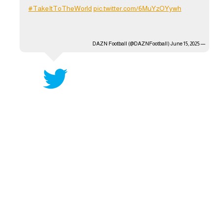
#TakeItToTheWorld
pic.twitter.com/6MuYzOYywh
آراء حرة
ركن الألعاب
June 15, 2025
— DAZN Football (@DAZNFootball)
بطولات
أمريكا 2026
الدوري المصري
الدوري الإنجليزي الممتاز
الدوري الإسباني
الدوري الإيطالي
الدوري الألماني
الدوري الفرنسي