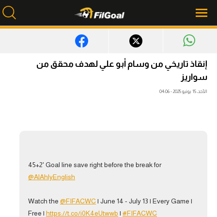
محتوى إخباري
إنقاذ تاريخي من وسام أبو علي لهدف محقق من
سواريز
الرئيسية
الأحد، 15 يونيو 2025 - 04:06
أخبار
مباريات
ميركاتو
فانتازي في الجول
45+2' Goal line save right before the break for
مسابقة التوقعات
@AlAhlyEnglish
فيديوهات
Watch the
@FIFACWC
| June 14 - July 13 | Every Game |
عدسات
Free |
https://t.co/i0K4eUtwwb
|
#FIFACWC