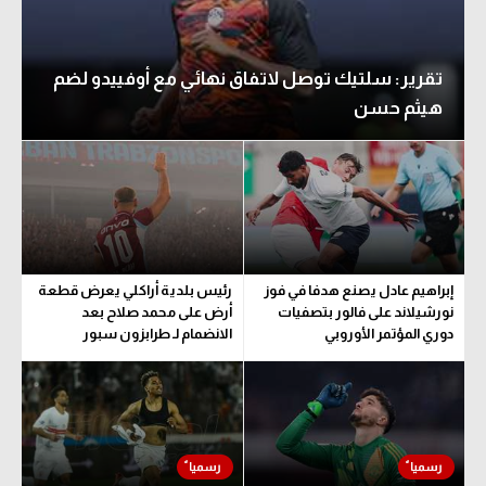
تقرير: سلتيك توصل لاتفاق نهائي مع أوفييدو لضم
هيثم حسن
إبراهيم عادل يصنع هدفا في فوز
رئيس بلدية أراكلي يعرض قطعة
نورشيلاند على فالور بتصفيات
أرض على محمد صلاح بعد
دوري المؤتمر الأوروبي
الانضمام لـ طرابزون سبور