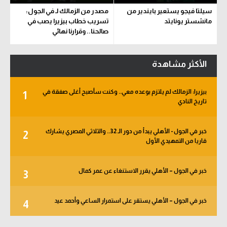
سيلتا فيجو يستعير بايندير من
مصدر من الزمالك لـ في الجول:
مانشستر يونايتد
تسريب خطاب بيزيرا يصب في
صالحنا.. وقرارنا نهائي
الأكثر مشاهدة
بيزيرا: الزمالك لم يلتزم بوعده معي.. وكنت سأصبح أغلى صفقة في
1
تاريخ النادي
خبر في الجول - الأهلي يبدأ من دور الـ 32.. والثلاثي المصري يشارك
2
قاريا من التمهيدي الأول
خبر في الجول – الأهلي يقرر الاستنغاء عن عمر كمال
3
خبر في الجول – الأهلي يستقر على استمرار الساعي وأحمد عيد
4