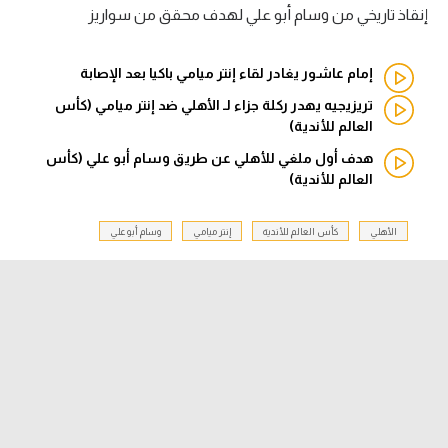
إنقاذ تاريخي من وسام أبو علي لهدف محقق من سواريز
الدوري السعودي للمحترفين
إمام عاشور يغادر لقاء إنتر ميامي باكيا بعد الإصابة
دوري أبطال أوروبا
تريزيجيه يهدر ركلة جزاء لـ الأهلي ضد إنتر ميامي (كأس
العالم للأندية)
دوري أبطال إفريقيا
هدف أول ملغي للأهلي عن طريق وسام أبو علي (كأس
كل البطولات
العالم للأندية)
الأهلي
كأس العالم للأندية
إنتر ميامي
وسام أبو علي
أقسام
الكرة المصرية
الدوري المصري
الكرة الأوروبية
الكرة الإفريقية
منتخب مصر