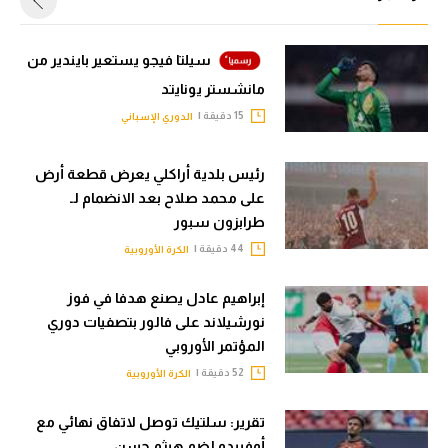
الوطن العربي
في المونديال
سيلتا فيجو يستعير بايندير من
مانشستر يونايتد
رياضة نسائية
15 دقيقة |
الدوري الإسباني
آسيا
رئيس بلدية أراكلي يعرض قطعة أرض
أمريكا
على محمد صلاح بعد الانضمام لـ
ركن الألعاب
طرابزون سبور
44 دقيقة |
الكرة الأوروبية
أقسام خاصة
إبراهيم عادل يصنع هدفا في فوز
Gamers
نورشيلاند على فالور بتصفيات دوري
المؤتمر الأوروبي
ميركاتو
52 دقيقة |
الكرة الأوروبية
تحقيق في الجول
تقرير: سلتيك توصل لاتفاق نهائي مع
تقرير في الجول
أوفييدو لضم هيثم حسن