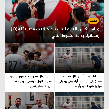
مباشر كأس العالم للناشئات كرة يد - مصر (12)-(13)
إسبانيا.. بداية الشوط الثاني
بعد 14 عاما.. أنس وائل يهاجم
قائمة ريال مدريد - ظهور برناردو
مسؤولي الزمالك: أبلغوني برحيلي
سيلفا لأول مرة في مواجهة
قبل إغلاق القيد بأيام
فرينتشفاروشي