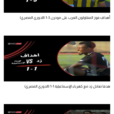
الوطن العربي
في المونديال
أهداف فوز المقاولون العرب على مودرن 3-1 (الدوري المصري)
رياضة نسائية
آسيا
أمريكا
ركن الألعاب
أقسام خاصة
Gamers
هدفا تعادل زد مع كهرباء الإسماعيلية 1-1 (الدوري المصري)
ميركاتو
تحقيق في الجول
تقرير في الجول