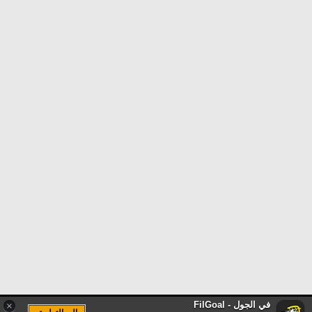
في الجول - FilGoal
×