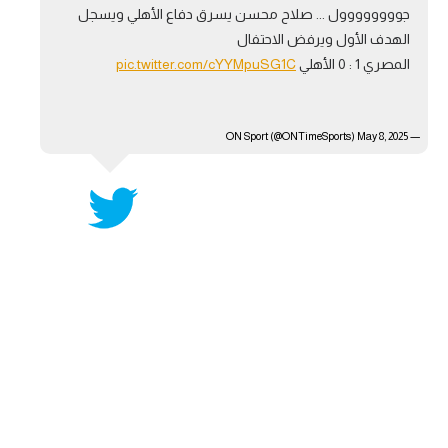
جوووووووول ... صلاح محسن يسرق دفاع الأهلي ويسجل
آراء حرة
الهدف الأول ويرفض الاحتفال
المصري 1 : 0 الأهلي
pic.twitter.com/cYYMpuSG1C
ركن الألعاب
— ON Sport (@ONTimeSports)
بطولات
May 8, 2025
أمريكا 2026
الدوري المصري
الدوري الإنجليزي الممتاز
الدوري الإسباني
الدوري الإيطالي
الدوري الألماني
الدوري الفرنسي