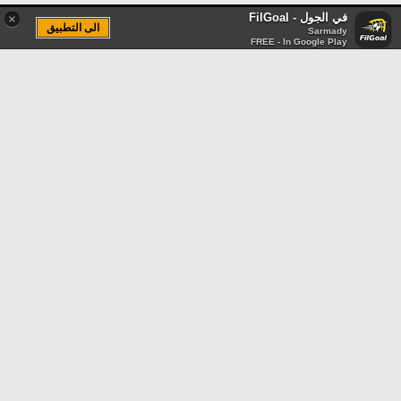
في الجول - FilGoal
×
الى التطبيق
Sarmady
FREE - In Google Play