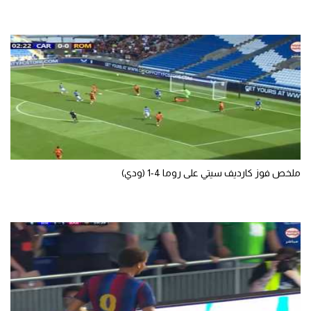
ملخص فوز كارديف سيتي على روما 4-1 (ودي)