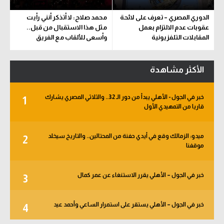
الدوري المصري – تعرف على لائحة
محمد صلاح: لا أتذكر أنني رأيت
عقوبات عدم الالتزام بعمل
مثل هذا الاستقبال من قبل..
المقابلات التلفزيونية
وأسعى للألقاب مع الفريق
الأكثر مشاهدة
خبر في الجول - الأهلي يبدأ من دور الـ 32.. والثلاثي المصري يشارك
1
قاريا من التمهيدي الأول
ميدو: الزمالك وقع في أيدي حفنة من المحتالين.. والتاريخ سيخلد
2
موقفنا
خبر في الجول – الأهلي يقرر الاستنغاء عن عمر كمال
3
خبر في الجول – الأهلي يستقر على استمرار الساعي وأحمد عيد
4