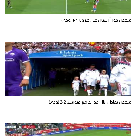
تحليل في الجول
ملخص فوز أرسنال على جيرونا 4-1 (ودي)
حكايات في الجول
كويز في الجول
فيديو في الجول
ملخص تعادل ريال مدريد مع فيورنتينا 2-2 (ودي)