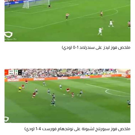
ملخص فوز ليدز على سندرلاند 1-0 (ودي)
ملخص فوز سبورتنج لشبونة على نوتنجهام فورست 4-1 (ودي)