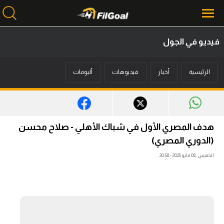
فيديو في الجول
محتوى إخباري
الرئيسية
أخبار
فيديوهات
ألبومات
الرئيسية
أخبار
مباريات
هدف المصري الأول في شباك الأهلي - صلاح محسن
ميركاتو
(الدوري المصري)
الخميس، 08 مايو 2025 - 20:58
فانتازي في الجول
مسابقة التوقعات
فيديوهات
عدسات