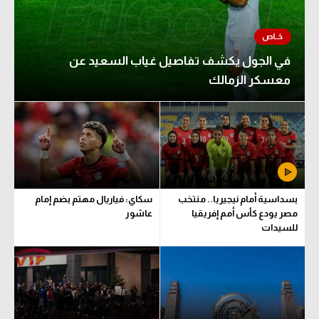
في الجول يكشف تفاصيل غياب السعيد عن
معسكر الزمالك
بسداسية أمام نيجيريا.. منتخب
سكاي: فياريال مهتم بضم إمام
مصر يودع كأس أمم إفريقيا
عاشور
للسيدات