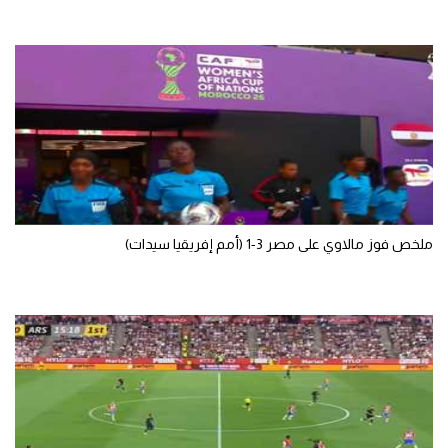
الوطن العربي
في المونديال
رياضة نسائية
آسيا
أمريكا
ركن الألعاب
ملخص فوز مالاوي على مصر 3-1 (أمم إفريقيا سيدات)
أقسام خاصة
Gamers
ميركاتو
تحقيق في الجول
تقرير في الجول