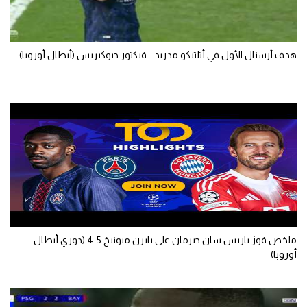
هدف أرسنال الأول في أتلتيكو مدريد - فيكتور جيوكيريس (أبطال أوروبا)
ملخص فوز باريس سان جيرمان على بايرن ميونيخ 5-4 (دوري أبطال
أوروبا)