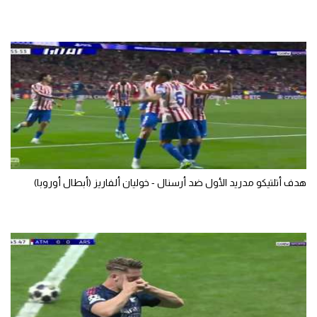
تحليل في الجول
حكايات في الجول
كويز في الجول
فيديو في الجول
هدف أتلتيكو مدريد الأول ضد أرسنال - خوليان ألفاريز (أبطال أوروبا)