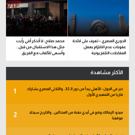
الدوري المصري – تعرف على لائحة
محمد صلاح: لا أتذكر أنني رأيت
عقوبات عدم الالتزام بعمل
مثل هذا الاستقبال من قبل..
المقابلات التلفزيونية
وأسعى للألقاب مع الفريق
الأكثر مشاهدة
خبر في الجول - الأهلي يبدأ من دور الـ 32.. والثلاثي المصري يشارك
1
قاريا من التمهيدي الأول
ميدو: الزمالك وقع في أيدي حفنة من المحتالين.. والتاريخ سيخلد
2
موقفنا