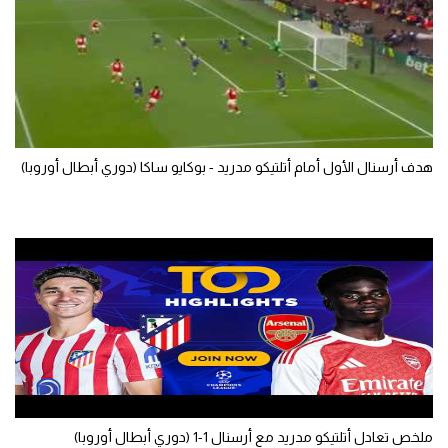
الوطن العربي
في المونديال
رياضة نسائية
آسيا
هدف أرسنال الأول أمام أتلتيكو مدريد - بوكايو ساكا (دوري أبطال أوروبا)
أمريكا
ركن الألعاب
أقسام خاصة
Gamers
ميركاتو
تحقيق في الجول
تقرير في الجول
ملخص تعادل أتلتيكو مدريد مع أرسنال 1-1 (دوري أبطال أوروبا)