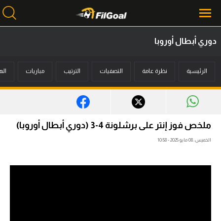
دوري أبطال أوروبا
محتوى إخباري
الرئيسية
نظرة عامة
التصفيات
الترتيب
مباريات
اله
الرئيسية
أخبار
مباريات
ملخص فوز إنتر على برشلونة 4-3 (دوري أبطال أوروبا)
ميركاتو
الخميس، 08 مايو 2025 - 10:58
فانتازي في الجول
مسابقة التوقعات
فيديوهات
عدسات