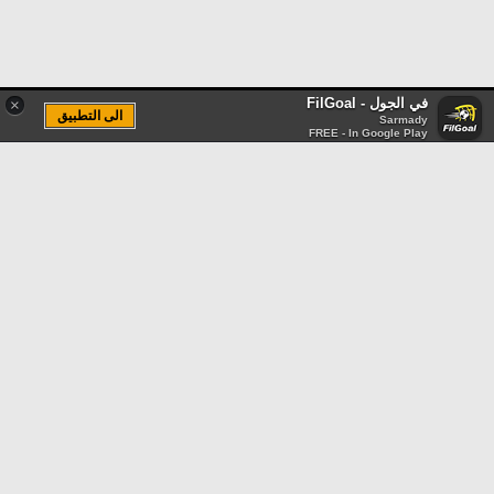
في الجول - FilGoal
×
الى التطبيق
Sarmady
FREE - In Google Play