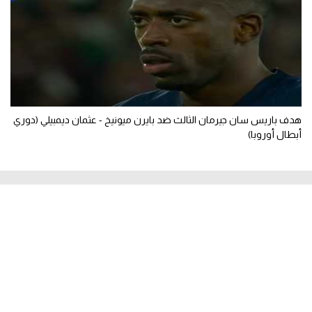
هدف باريس سان جيرمان الثالث ضد بايرن ميونيخ - عثمان ديمبيلي (دوري
أبطال أوروبا)