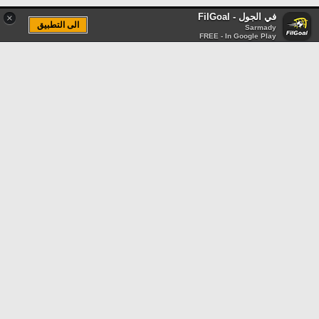
في الجول - FilGoal
×
الى التطبيق
Sarmady
FREE - In Google Play