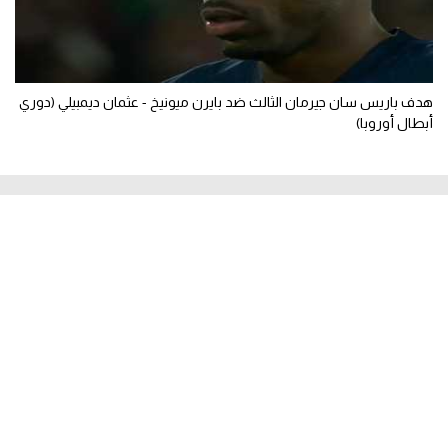
هدف باريس سان جيرمان الثالث ضد بايرن ميونيخ - عثمان ديمبيلي (دوري
أبطال أوروبا)