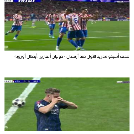
تحليل في الجول
حكايات في الجول
كويز في الجول
فيديو في الجول
هدف أتلتيكو مدريد الأول ضد أرسنال - خوليان ألفاريز (أبطال أوروبا)