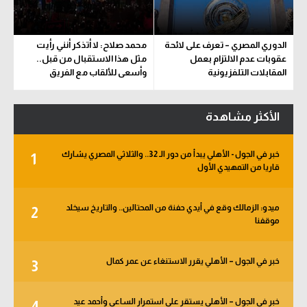
الدوري المصري – تعرف على لائحة
محمد صلاح: لا أتذكر أنني رأيت
عقوبات عدم الالتزام بعمل
مثل هذا الاستقبال من قبل..
المقابلات التلفزيونية
وأسعى للألقاب مع الفريق
الأكثر مشاهدة
خبر في الجول - الأهلي يبدأ من دور الـ 32.. والثلاثي المصري يشارك
1
قاريا من التمهيدي الأول
ميدو: الزمالك وقع في أيدي حفنة من المحتالين.. والتاريخ سيخلد
2
موقفنا
خبر في الجول – الأهلي يقرر الاستنغاء عن عمر كمال
3
خبر في الجول – الأهلي يستقر على استمرار الساعي وأحمد عيد
4