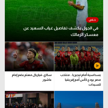
في الجول يكشف تفاصيل غياب السعيد عن
معسكر الزمالك
بسداسية أمام نيجيريا.. منتخب
سكاي: فياريال مهتم بضم إمام
مصر يودع كأس أمم إفريقيا
عاشور
للسيدات