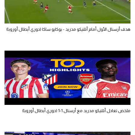
الوطن العربي
في المونديال
هدف أرسنال الأول أمام أتلتيكو مدريد - بوكايو ساكا (دوري أبطال أوروبا)
رياضة نسائية
آسيا
أمريكا
ركن الألعاب
أقسام خاصة
Gamers
ميركاتو
ملخص تعادل أتلتيكو مدريد مع أرسنال 1-1 (دوري أبطال أوروبا)
تحقيق في الجول
تقرير في الجول