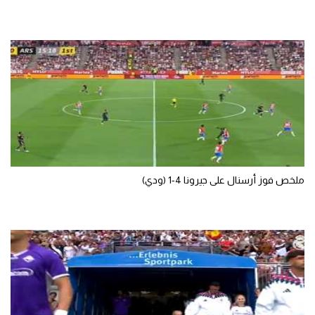
الوطن العربي
في المونديال
رياضة نسائية
آسيا
أمريكا
ركن الألعاب
ملخص فوز أرسنال على جيرونا 4-1 (ودي)
أقسام خاصة
Gamers
ميركاتو
تحقيق في الجول
تقرير في الجول