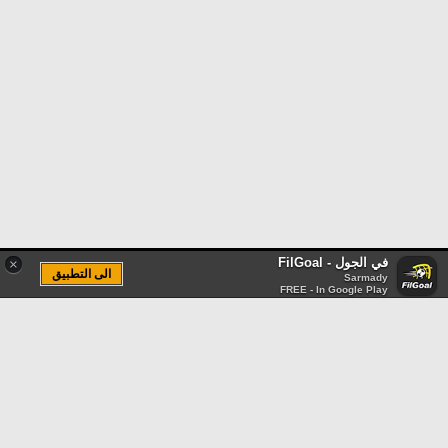
في الجول - FilGoal
×
الى التطبيق
Sarmady
FREE - In Google Play