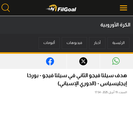
الكرة الأوروبية
محتوى إخباري
الرئيسية
أخبار
فيديوهات
ألبومات
الرئيسية
أخبار
مباريات
هدف سيلتا فيجو الثاني في سيلتا فيجو - بورخا
ميركاتو
إيجليسياس - (الدوري الإسباني)
السبت، 19 أبريل 2025 - 17:54
فانتازي في الجول
مسابقة التوقعات
فيديوهات
عدسات