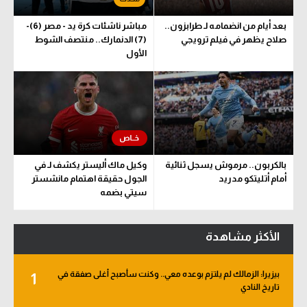
بعد أيام من انضمامه لـ طرابزون..
مباشر ناشئات كرة يد - مصر (6)-
صلاح يظهر في فيلم ترويجي
(7) الدنمارك.. منتصف الشوط
الأول
بالكربون.. مرموش يسجل ثنائية
وكيل ماك أليستر يكشف لـ في
أمام أتليتكو مدريد
الجول حقيقة اهتمام مانشستر
سيتي بضمه
الأكثر مشاهدة
بيزيرا: الزمالك لم يلتزم بوعده معي.. وكنت سأصبح أغلى صفقة في
1
تاريخ النادي