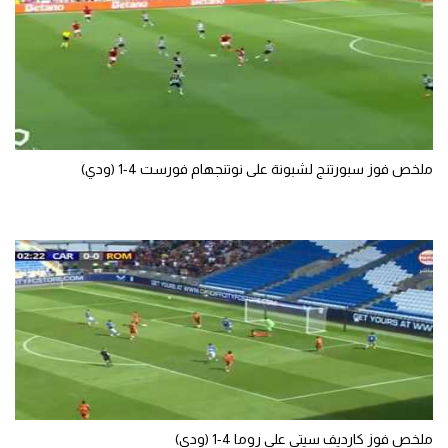
ملخص فوز سبورتنج لشبونة على نوتنجهام فورست 4-1 (ودي)
ملخص فوز كارديف سيتي على روما 4-1 (ودي)