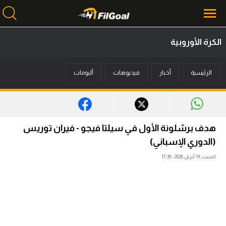
الكرة الأوروبية
محتوى إخباري
الرئيسية
أخبار
فيديوهات
ألبومات
الرئيسية
أخبار
مباريات
هدف برشلونة الأول في سيلتا فيجو - فيران توريس
ميركاتو
(الدوري الإسباني)
السبت، 19 أبريل 2025 - 17:39
فانتازي في الجول
مسابقة التوقعات
فيديوهات
عدسات