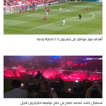
سعودي في الجول
الدوري الإنجليزي
الدوري الإسباني
دوري أبطال أوروبا
أهداف فوز موناكو على ليفربول 3-2 (مباراة ودية)
القسم الثاني
رياضات أخرى
أمم إفريقيا
كرة السلة الأمريكية
كرة سلة
كرة يد
كرة طائرة
استقبال حاشد لمحمد صلاح في حفل توقيعه لطرابزون التركي