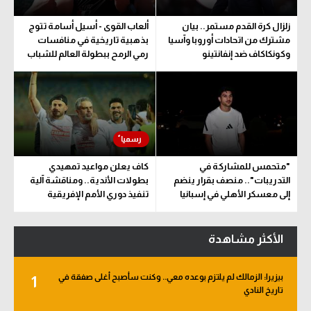
زلزال كرة القدم مستمر.. بيان
ألعاب القوى - أسيل أسامة تتوج
مشترك من اتحادات أوروبا وآسيا
بذهبية تاريخية في منافسات
وكونكاكاف ضد إنفانتينو
رمي الرمح ببطولة العالم للشباب
"متحمس للمشاركة في
كاف يعلن مواعيد تمهيدي
التدريبات".. منصف بقرار ينضم
بطولات الأندية.. ومناقشة آلية
إلى معسكر الأهلي في إسبانيا
تنفيذ دوري الأمم الإفريقية
المقترح
الأكثر مشاهدة
بيزيرا: الزمالك لم يلتزم بوعده معي.. وكنت سأصبح أغلى صفقة في
1
تاريخ النادي