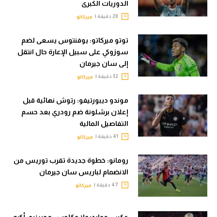
الدوريات الكبرى
20 دقيقة |
ميركاتو
توتو ميركاتو: يوفنتوس يسعى لضم
سوزوكي على سبيل الإعارة حال انتقل
إلى سان جيرمان
32 دقيقة |
ميركاتو
موندو ديبورتيفو: رتوش نهائية قبل
إعلان برشلونة ضم رودري بعد حسم
التفاصيل المالية
41 دقيقة |
ميركاتو
رومانو: خطوة جديدة تقرب توريس من
الانضمام لباريس سان جيرمان
47 دقيقة |
ميركاتو
عكس جوارديولا وكلوب.. مورينيو: أكره