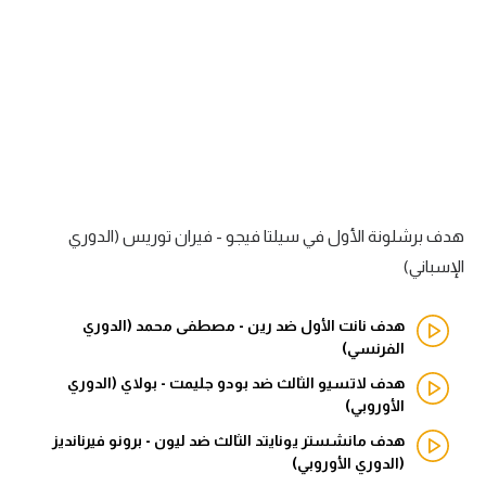
آراء حرة
ركن الألعاب
بطولات
الدوري المصري
الدوري الإنجليزي الممتاز
هدف برشلونة الأول في سيلتا فيجو - فيران توريس (الدوري
الإسباني)
الدوري الإسباني
هدف نانت الأول ضد رين - مصطفى محمد (الدوري
الدوري الإيطالي
الفرنسي)
الدوري الألماني
هدف لاتسيو الثالث ضد بودو جليمت - بولاي (الدوري
الأوروبي)
الدوري التركي
هدف مانشستر يونايتد الثالث ضد ليون - برونو فيرنانديز
(الدوري الأوروبي)
الدوري الفرنسي