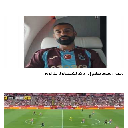
الوطن العربي
في المونديال
رياضة نسائية
آسيا
أمريكا
ركن الألعاب
وصول محمد صلاح إلى تركيا للانضمام لـ طرابزون
أقسام خاصة
Gamers
ميركاتو
تحقيق في الجول
تقرير في الجول