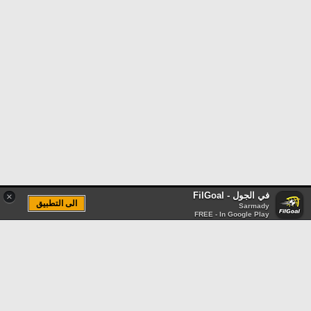
في الجول - FilGoal
×
الى التطبيق
Sarmady
FREE - In Google Play