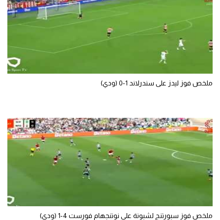
ملخص فوز ليدز على سندرلاند 1-0 (ودي)
ملخص فوز سبورتنج لشبونة على نوتنجهام فورست 4-1 (ودي)