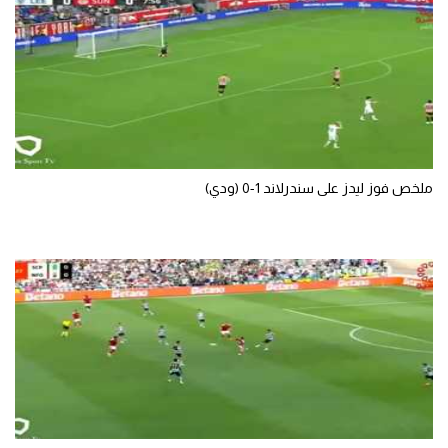
ملخص فوز ليدز على سندرلاند 1-0 (ودي)