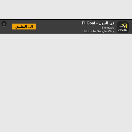
في الجول - FilGoal
×
الى التطبيق
Sarmady
FREE - In Google Play