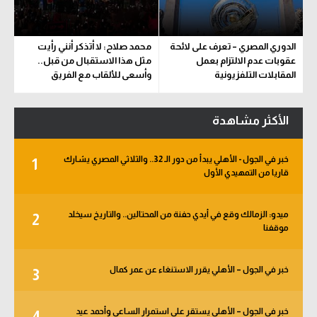
الدوري المصري – تعرف على لائحة
محمد صلاح: لا أتذكر أنني رأيت
عقوبات عدم الالتزام بعمل
مثل هذا الاستقبال من قبل..
المقابلات التلفزيونية
وأسعى للألقاب مع الفريق
الأكثر مشاهدة
خبر في الجول - الأهلي يبدأ من دور الـ 32.. والثلاثي المصري يشارك
1
قاريا من التمهيدي الأول
ميدو: الزمالك وقع في أيدي حفنة من المحتالين.. والتاريخ سيخلد
2
موقفنا
خبر في الجول – الأهلي يقرر الاستنغاء عن عمر كمال
3
خبر في الجول – الأهلي يستقر على استمرار الساعي وأحمد عيد
4