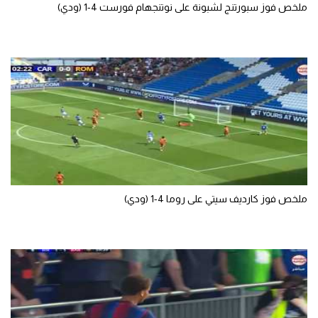
ملخص فوز سبورتنج لشبونة على نوتنجهام فورست 4-1 (ودي)
ملخص فوز كارديف سيتي على روما 4-1 (ودي)