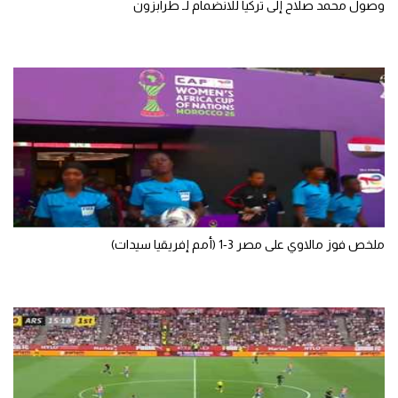
وصول محمد صلاح إلى تركيا للانضمام لـ طرابزون
الوطن العربي
في المونديال
رياضة نسائية
آسيا
أمريكا
ركن الألعاب
ملخص فوز مالاوي على مصر 3-1 (أمم إفريقيا سيدات)
أقسام خاصة
Gamers
ميركاتو
تحقيق في الجول
تقرير في الجول