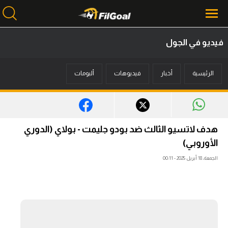
فيديو في الجول
محتوى إخباري
الرئيسية
أخبار
فيديوهات
ألبومات
الرئيسية
أخبار
مباريات
هدف لاتسيو الثالث ضد بودو جليمت - بولاي (الدوري
ميركاتو
الأوروبي)
الجمعة، 18 أبريل 2025 - 00:11
فانتازي في الجول
مسابقة التوقعات
فيديوهات
عدسات