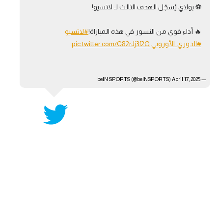
⚽️ بولاي يُسجّل الهدف الثالث لـ لاتسيو!
آراء حرة
🔥 أداء قوي من النسور في هذه المباراة!
#لاتسيو
ركن الألعاب
#الدوري_الأوروبي
pic.twitter.com/C82rJj3f2G
بطولات
April 17, 2025
— beIN SPORTS (@beINSPORTS)
أمريكا 2026
الدوري المصري
الدوري الإنجليزي الممتاز
الدوري الإسباني
الدوري الإيطالي
الدوري الألماني
الدوري الفرنسي