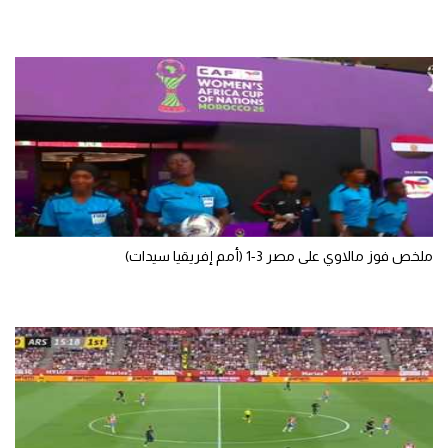
الوطن العربي
في المونديال
رياضة نسائية
آسيا
أمريكا
ركن الألعاب
ملخص فوز مالاوي على مصر 3-1 (أمم إفريقيا سيدات)
أقسام خاصة
Gamers
ميركاتو
تحقيق في الجول
تقرير في الجول