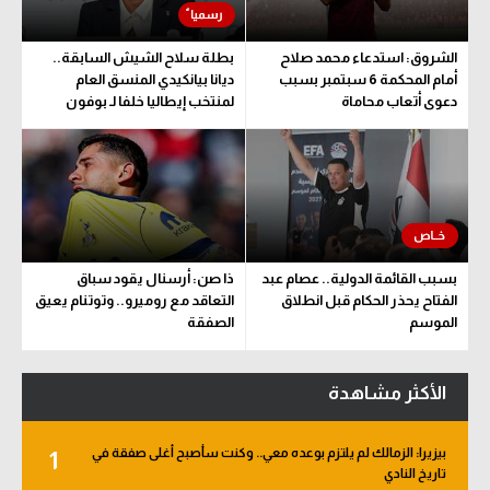
الشروق: استدعاء محمد صلاح
بطلة سلاح الشيش السابقة..
أمام المحكمة 6 سبتمبر بسبب
ديانا بيانكيدي المنسق العام
دعوى أتعاب محاماة
لمنتخب إيطاليا خلفا لـ بوفون
بسبب القائمة الدولية.. عصام عبد
ذا صن: أرسنال يقود سباق
الفتاح يحذر الحكام قبل انطلاق
التعاقد مع روميرو.. وتوتنام يعيق
الموسم
الصفقة
الأكثر مشاهدة
بيزيرا: الزمالك لم يلتزم بوعده معي.. وكنت سأصبح أغلى صفقة في
1
تاريخ النادي