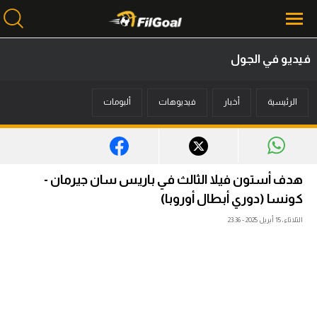
فيديو في الجول
محتوى إخباري
الرئيسية
أخبار
فيديوهات
ألبومات
الرئيسية
أخبار
مباريات
هدف أستون فيلا الثالث في باريس سان جيرمان -
ميركاتو
كونسا (دوري أبطال أوروبا)
الثلاثاء، 15 أبريل 2025 - 23:36
فانتازي في الجول
مسابقة التوقعات
فيديوهات
عدسات