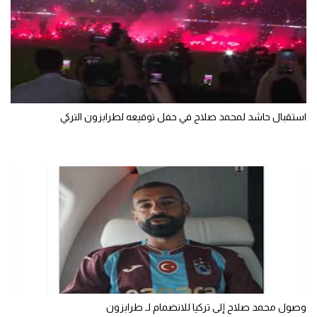
سعودي في الجول
الدوري الإنجليزي
الدوري الإسباني
دوري أبطال أوروبا
استقبال حاشد لمحمد صلاح في حفل توقيعه لطرابزون التركي
القسم الثاني
رياضات أخرى
أمم إفريقيا
كرة السلة الأمريكية
كرة سلة
كرة يد
كرة طائرة
وصول محمد صلاح إلى تركيا للانضمام لـ طرابزون