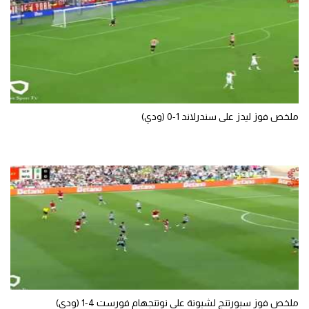
ملخص فوز ليدز على سندرلاند 1-0 (ودي)
ملخص فوز سبورتنج لشبونة على نوتنجهام فورست 4-1 (ودي)