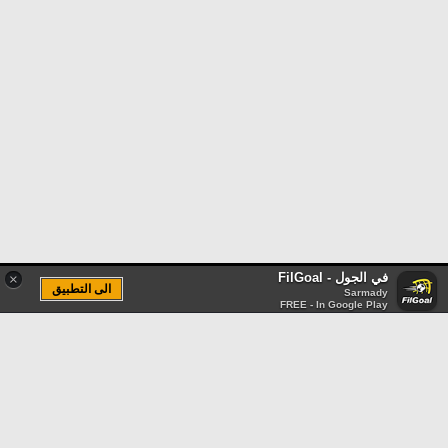
في الجول - FilGoal
×
الى التطبيق
Sarmady
FREE - In Google Play