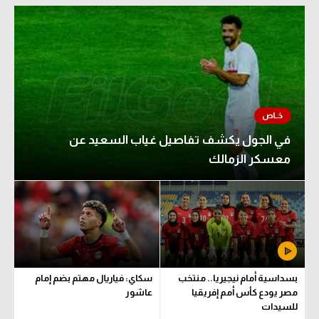
في الجول يكشف تفاصيل غياب السعيد عن
معسكر الزمالك
بسداسية أمام نيجيريا.. منتخب
سكاي: فياريال مهتم بضم إمام
مصر يودع كأس أمم إفريقيا
عاشور
للسيدات