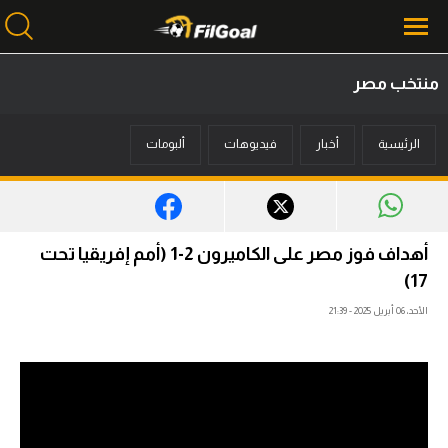
منتخب مصر
محتوى إخباري
الرئيسية
أخبار
فيديوهات
ألبومات
الرئيسية
أخبار
مباريات
أهداف فوز مصر على الكاميرون 2-1 (أمم إفريقيا تحت
ميركاتو
17)
الأحد، 06 أبريل 2025 - 21:39
فانتازي في الجول
مسابقة التوقعات
فيديوهات
عدسات