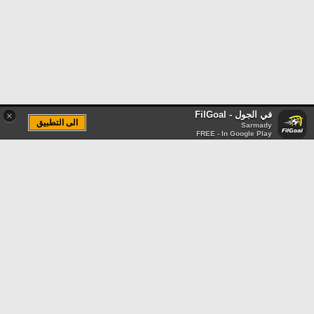
في الجول - FilGoal
×
الى التطبيق
Sarmady
FREE - In Google Play