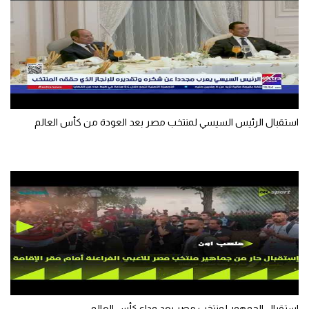
الوطن العربي
في المونديال
رياضة نسائية
آسيا
استقبال الرئيس السيسي لمنتخب مصر بعد العودة من كأس العالم
أمريكا
ركن الألعاب
أقسام خاصة
Gamers
ميركاتو
تحقيق في الجول
تقرير في الجول
استقبال الجمهور لمنتخب مصر بعد وداع كأس العالم