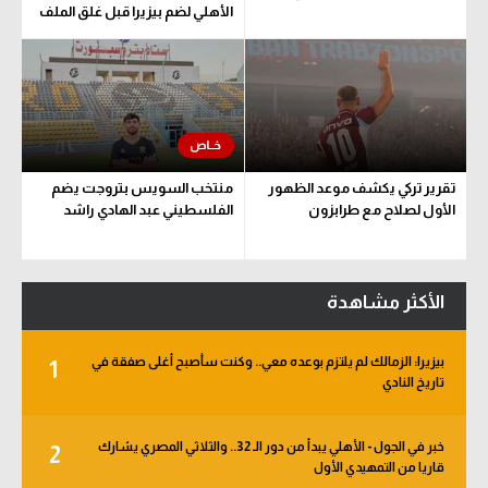
الأهلي لضم بيزيرا قبل غلق الملف
تقرير تركي يكشف موعد الظهور
منتخب السويس بتروجت يضم
الأول لصلاح مع طرابزون
الفلسطيني عبد الهادي راشد
الأكثر مشاهدة
بيزيرا: الزمالك لم يلتزم بوعده معي.. وكنت سأصبح أغلى صفقة في
1
تاريخ النادي
خبر في الجول - الأهلي يبدأ من دور الـ 32.. والثلاثي المصري يشارك
2
قاريا من التمهيدي الأول