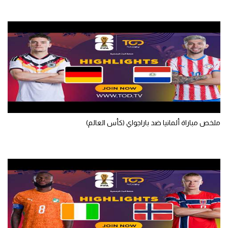
ملخص مباراة ألمانيا ضد باراجواي (كأس العالم)