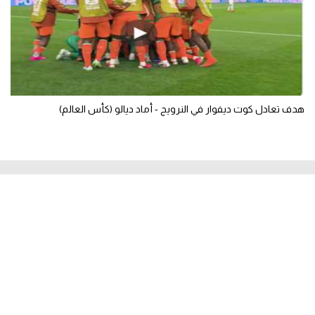
هدف تعادل كوت ديفوار في النرويج - أماد ديالو (كأس العالم)