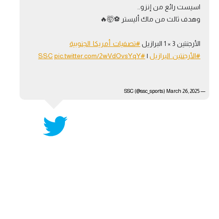
اسيست رائع من إنزو..
آراء حرة
وهدف ثالث من ماك أليستر ⚽️🤯🔥
ركن الألعاب
الأرجنتين 3 × 1 البرازيل
#تصفيات_أمريكا_الجنوبية
#الأرجنتين_البرازيل
|
#SSC
pic.twitter.com/2wVdOvsYqY
بطولات
أمريكا 2026
March 26, 2025
— SSC (@ssc_sports)
الدوري المصري
الدوري الإنجليزي الممتاز
الدوري الإسباني
الدوري الإيطالي
الدوري الألماني
الدوري الفرنسي