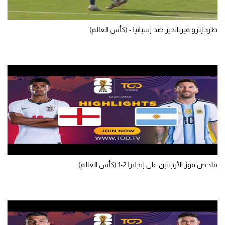
الوطن العربي
طرد إنزو فيرنانديز ضد إسبانيا - (كأس العالم)
في المونديال
رياضة نسائية
آسيا
أمريكا
ركن الألعاب
أقسام خاصة
Gamers
ملخص فوز الأرجنتين على إنجلترا 2-1 (كأس العالم)
ميركاتو
تحقيق في الجول
تقرير في الجول