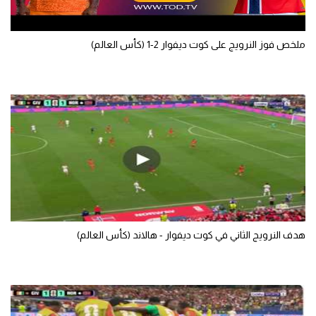
ملخص فوز النرويج على كوت ديفوار 2-1 (كأس العالم)
هدف النرويج الثاني في كوت ديفوار - هالاند (كأس العالم)