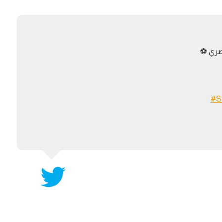
آسيا
دوري أبطال أوروبا
لسعودي للمحترفين
أمريكا
القسم الثاني
ل أوروبا
ركن الألعاب
رياضات أخرى
ل إفريقيا
#S