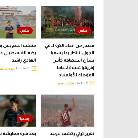
مصدر من اتحاد الكرة لـ في
منتخب السويس بت
الجول: ننتظر ردا رسميا
يضم الفلسطيني عب
بشأن استضافة كأس
الهادي راشد
إفريقيا تحت 23 عاما
10 ساعة |
الدوري الم
المؤهلة للأولمبياد
9 ساعة |
منتخب مصر
تقرير تركي يكشف موعد
بعد فترة معايشة نا