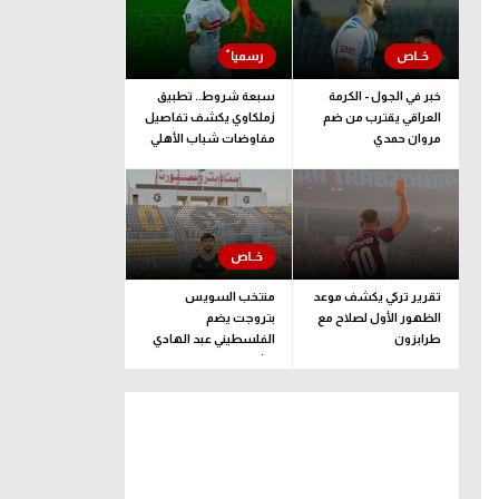
خبر في الجول - الكرمة
سبعة شروط.. تطبيق
العراقي يقترب من ضم
زملكاوي يكشف تفاصيل
مروان حمدي
مفاوضات شباب الأهلي
لضم بيزيرا قبل غلق
الملف
تقرير تركي يكشف موعد
منتخب السويس
الظهور الأول لصلاح مع
بتروجت يضم
طرابزون
الفلسطيني عبد الهادي
راشد