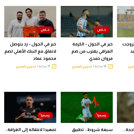
روجت
خبر في الجول - الكرمة
خبر في الجول - زد يتوصل
د
العراقي يقترب من ضم
لاتفاق مع البنك الأهلي لضم
مروان حمدي
محمود عماد
10 ساعة |
11 ساعة |
صري
الدوري المصري
الدوري المصري
جحة..
سبعة شروط.. تطبيق
تمهيدا لانتقاله إلى الغرافة..