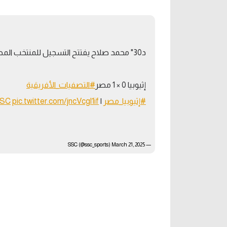
آراء حرة
الدوري ا
ركن الألعاب
دوري أبطا
د30" محمد صلاح يفتتح التسجيل للمنتخب المصري ⚽️
دوري أبطا
إثيوبيا 0 × 1 مصر
#التصفيات_الأفريقية
كل البطولات
#إثيوبيا_مصر
⁩ | ⁦
pic.twitter.com/jncVcgl1if
SC
March 21, 2025
— SSC (@ssc_sports)