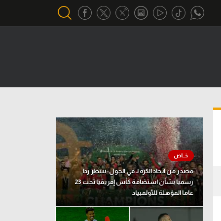
أقسام خاصة
Gamers
يكية
ميركاتو
تحقيق في الجول
تقرير في الجول
تحليل في الجول
مصدر من اتحاد الكرة لـ في الجول: ننتظر ردا
حكايات في الجول
رسميا بشأن استضافة كأس إفريقيا تحت 23
عاما المؤهلة للأولمبياد
كويز في الجول
فيديو في الجول