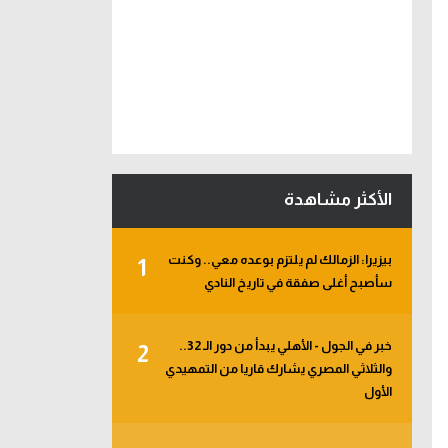
الأكثر مشاهدة
بيزيرا: الزمالك لم يلتزم بوعده معي.. وكنت
1
سأصبح أغلى صفقة في تاريخ النادي
خبر في الجول - الأهلي يبدأ من دور الـ 32..
2
والثلاثي المصري يشارك قاريا من التمهيدي
الأول