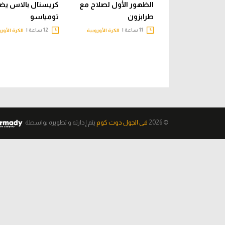
الظهور الأول لصلاح مع
كريستال بالاس يض
طرابزون
تومياسو
11 ساعة |
12 ساعة |
الكرة الأوروبية
الكرة الأور
© 2026
فى الجول دوت كوم
يتم إدارته و تطويره
بواسطة