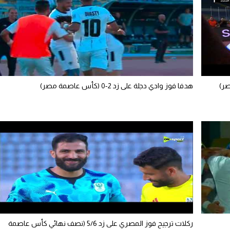
هدفا فوز وادي دجلة على زد 2-0 (كأس عاصمة مصر)
ركلات ترجيح فوز المصري على زد 5/6 (نصف نهائي كأس عاصمة