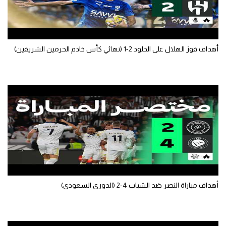
أهداف فوز الهلال على الخلود 2-1 (نهائي كأس خادم الحرمين الشريفين)
أهداف مباراة النصر ضد الشباب 4-2 (الدوري السعودي)