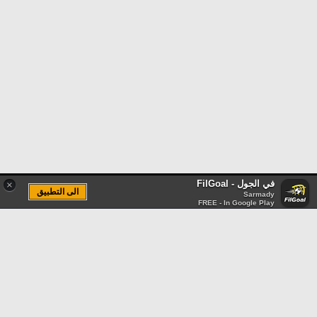
في الجول - FilGoal
×
الى التطبيق
Sarmady
FREE - In Google Play