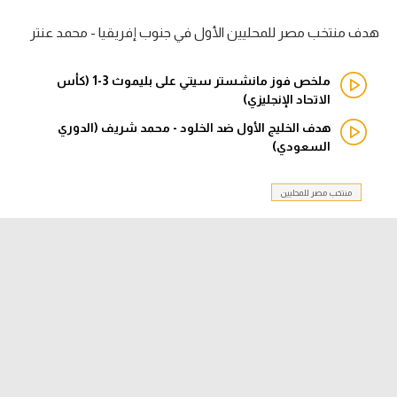
هدف منتخب مصر للمحليين الأول في جنوب إفريقيا - محمد عنتر
الدوري السعودي للمحترفين
دوري أبطال أوروبا
ملخص فوز مانشستر سيتي على بليموث 3-1 (كأس
الاتحاد الإنجليزي)
دوري أبطال إفريقيا
هدف الخليج الأول ضد الخلود - محمد شريف (الدوري
السعودي)
كل البطولات
منتخب مصر للمحليين
أقسام
الكرة المصرية
الدوري المصري
الكرة الأوروبية
الكرة الإفريقية
منتخب مصر