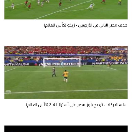
هدف مصر الثاني في الأرجنتين - زيكو (كأس العالم)
سلسلة ركلات ترجيح فوز مصر على أستراليا 4-2 (كأس العالم)