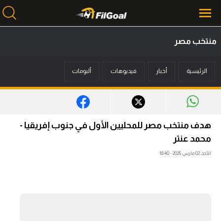
منتخب مصر
محتوى إخباري
الرئيسية
أخبار
فيديوهات
ألبومات
الرئيسية
أخبار
مباريات
هدف منتخب مصر للمحليين الأول في جنوب إفريقيا -
ميركاتو
محمد عنتر
الأحد، 02 مارس 2025 - 18:40
فانتازي في الجول
مسابقة التوقعات
فيديوهات
عدسات