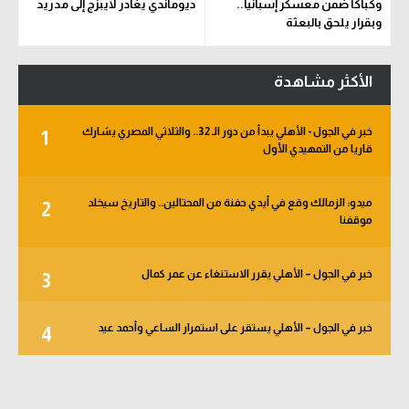
وكباكا ضمن معسكر إسبانيا..
ديوماندي يغادر لايبزج إلى مدريد
وبقرار يلحق بالبعثة
الأكثر مشاهدة
خبر في الجول - الأهلي يبدأ من دور الـ 32.. والثلاثي المصري يشارك
1
قاريا من التمهيدي الأول
ميدو: الزمالك وقع في أيدي حفنة من المحتالين.. والتاريخ سيخلد
2
موقفنا
خبر في الجول – الأهلي يقرر الاستنغاء عن عمر كمال
3
خبر في الجول – الأهلي يستقر على استمرار الساعي وأحمد عيد
4