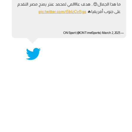
ما هذا الجمال😍.. هدف عاااالمي لمحمد عنتر يمنح مصر التقدم
آراء حرة
على جنوب أفريقيا🔥
pic.twitter.com/i5blzCvSgs
ركن الألعاب
March 2, 2025
— ON Sport (@ONTimeSports)
بطولات
أمريكا 2026
الدوري المصري
الدوري الإنجليزي الممتاز
الدوري الإسباني
الدوري الإيطالي
الدوري الألماني
الدوري الفرنسي