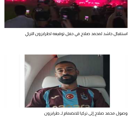
الوطن العربي
في المونديال
رياضة نسائية
استقبال حاشد لمحمد صلاح في حفل توقيعه لطرابزون التركي
آسيا
أمريكا
ركن الألعاب
أقسام خاصة
Gamers
ميركاتو
وصول محمد صلاح إلى تركيا للانضمام لـ طرابزون
تحقيق في الجول
تقرير في الجول