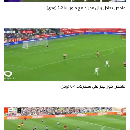
ملخص تعادل ريال مدريد مع فيورنتينا 2-2 (ودي)
ملخص فوز ليدز على سندرلاند 1-0 (ودي)