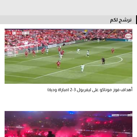
سعودي في الجول
نرشح لكم
الدوري الإنجليزي
الدوري الإسباني
دوري أبطال أوروبا
القسم الثاني
رياضات أخرى
أمم إفريقيا
أهداف فوز موناكو على ليفربول 3-2 (مباراة ودية)
كرة السلة الأمريكية
كرة سلة
كرة يد
كرة طائرة