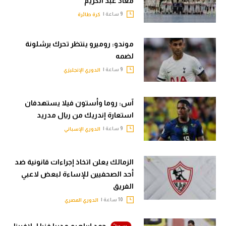
معاذ عبد الكريم
9 ساعة |
كرة طائرة
موندو: روميرو ينتظر تحرك برشلونة
لضمه
9 ساعة |
الدوري الإنجليزي
آس: روما وأستون فيلا يستهدفان
استعارة إندريك من ريال مدريد
9 ساعة |
الدوري الإسباني
الزمالك يعلن اتخاذ إجراءات قانونية ضد
أحد الصحفيين للإساءة لبعض لاعبي
الفريق
10 ساعة |
الدوري المصري
حمد إبراهيم مديرا فنيا لـ لافيينا