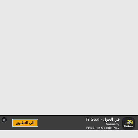
في الجول - FilGoal
×
الى التطبيق
Sarmady
FREE - In Google Play