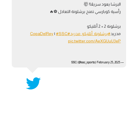
البرشا يعود سريعًا! 🤯
آراء حرة
رأسية كوبارسي تمنح برشلونة التعادل ⚽️🔥
ركن الألعاب
برشلونة 2 × 2 أتلتيكو
مدريد
#برشلونة_أتلتيكو_مدريد
#CopaDelRey
#SSC
|
بطولات
pic.twitter.com/AeXGUuU3eP
أمريكا 2026
الدوري المصري
February 25, 2025
— SSC (@ssc_sports)
الدوري الإنجليزي الممتاز
الدوري الإسباني
الدوري الإيطالي
الدوري الألماني
الدوري الفرنسي