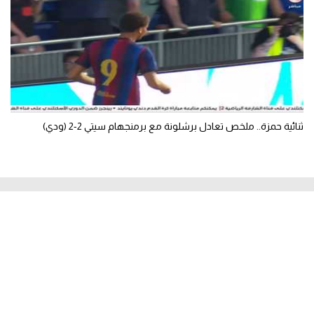
ثنائية حمزة.. ملخص تعادل برشلونة مع برمنجهام سيتي 2-2 (ودي)