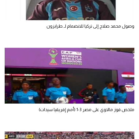
الوطن العربي
في المونديال
وصول محمد صلاح إلى تركيا للانضمام لـ طرابزون
رياضة نسائية
آسيا
أمريكا
ركن الألعاب
أقسام خاصة
Gamers
ملخص فوز مالاوي على مصر 3-1 (أمم إفريقيا سيدات)
ميركاتو
تحقيق في الجول
تقرير في الجول