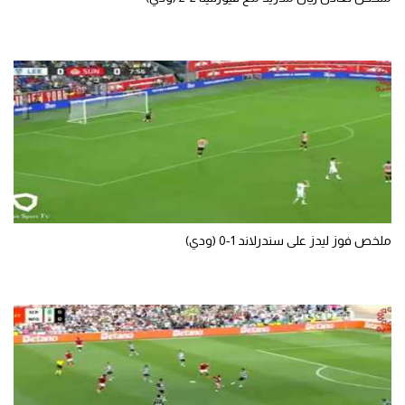
ملخص فوز ليدز على سندرلاند 1-0 (ودي)