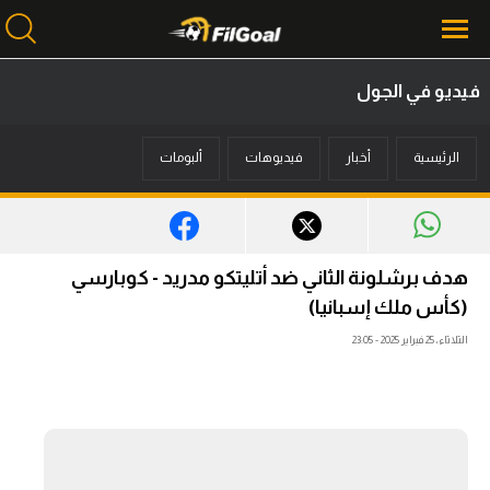
فيديو في الجول
محتوى إخباري
الرئيسية
أخبار
فيديوهات
ألبومات
الرئيسية
أخبار
مباريات
هدف برشلونة الثاني ضد أتليتكو مدريد - كوبارسي
ميركاتو
(كأس ملك إسبانيا)
الثلاثاء، 25 فبراير 2025 - 23:05
فانتازي في الجول
مسابقة التوقعات
فيديوهات
عدسات