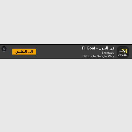
في الجول - FilGoal
×
الى التطبيق
Sarmady
FREE - In Google Play