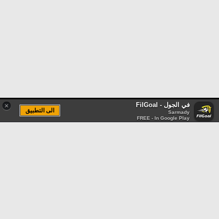
في الجول - FilGoal
×
الى التطبيق
Sarmady
FREE - In Google Play