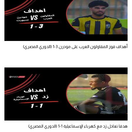
الوطن العربي
في المونديال
رياضة نسائية
آسيا
أهداف فوز المقاولون العرب على مودرن 3-1 (الدوري المصري)
أمريكا
ركن الألعاب
أقسام خاصة
Gamers
ميركاتو
تحقيق في الجول
هدفا تعادل زد مع كهرباء الإسماعيلية 1-1 (الدوري المصري)
تقرير في الجول