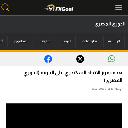
الدوري المصري
محتوى إخباري
الرئيسية
نظرة عامة
الترتيب
مباريات
الهدافون
أخب
الرئيسية
أخبار
مباريات
هدف فوز الاتحاد السكندري على الجونة (الدوري
ميركاتو
المصري)
الإثنين، 17 فبراير 2025 - 22:06
فانتازي في الجول
مسابقة التوقعات
فيديوهات
عدسات