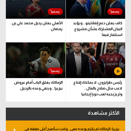
كاف يعلن دعم إنفانتينو.. ويؤيد
الأهلي يعلن رحيل محمد علي بن
البيان المشترك بشأن مشروع
رمضان
استثمار فيفا
رئيس طرابزون: لا يمكنك إقناع
الزمالك يغلق الباب أمام عروض
لاعب مثل صلاح بالمال..
بيزيرا.. وينفي وعده بالرحيل
وتريزيجيه لعب دورا إيجابيا
الأكثر مشاهدة
بيزيرا: الزمالك لم يلتزم بوعده معي.. وكنت سأصبح أغلى صفقة في