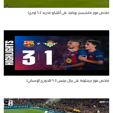
تحليل في الجول
ملخص فوز مانشستر يونايتد على أتلتيكو مدريد 2-1 (ودي)
حكايات في الجول
كويز في الجول
فيديو في الجول
ملخص فوز برشلونة على ريال بيتيس 3-1 (الدوري الإسباني)