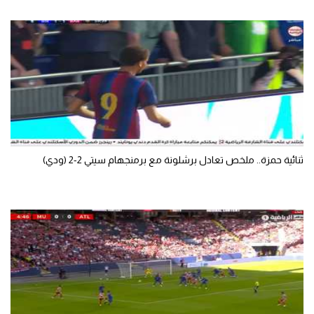
الوطن العربي
في المونديال
رياضة نسائية
آسيا
أمريكا
ركن الألعاب
ثنائية حمزة.. ملخص تعادل برشلونة مع برمنجهام سيتي 2-2 (ودي)
أقسام خاصة
Gamers
ميركاتو
تحقيق في الجول
تقرير في الجول