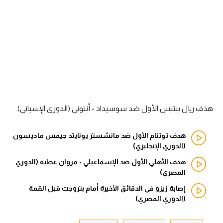
آراء حرة
ركن الألعاب
بطولات
أمريكا 2026
الدوري المصري
هدف ريال بيتيس الأول ضد سوسيداد - أنتوني (الدوري الإسباني)
الدوري الإنجليزي الممتاز
هدف توتنام الأول ضد مانشستر يونايتد جيمس ماديسون
(الدوري الإنجليزي)
الدوري الإسباني
هدف الأهلي الأول ضد الإسماعيلي - مروان عطية (الدوري
المصري)
الدوري الإيطالي
إصابة زيزو في الدقائق الأخيرة أمام بتروجت قبل القمة
الدوري الألماني
(الدوري المصري)
الدوري الفرنسي