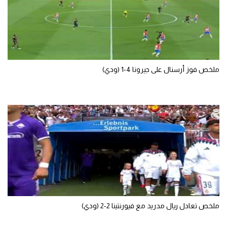
سعودي في الجول
الدوري الإنجليزي
الدوري الإسباني
ملخص فوز أرسنال على جيرونا 4-1 (ودي)
دوري أبطال أوروبا
القسم الثاني
رياضات أخرى
أمم إفريقيا
كرة السلة الأمريكية
كرة سلة
كرة يد
ملخص تعادل ريال مدريد مع فيورنتينا 2-2 (ودي)
كرة طائرة