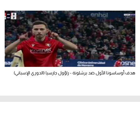
هدف أوساسونا الأول ضد برشلونة - راؤول جارسيا (الدوري الإسباني)