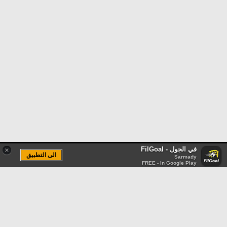
في الجول - FilGoal
×
الى التطبيق
Sarmady
FREE - In Google Play