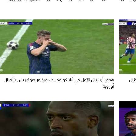
طال
هدف أرسنال الأول في أتلتيكو مدريد - فيكتور جيوكيريس (أبطال
أوروبا)