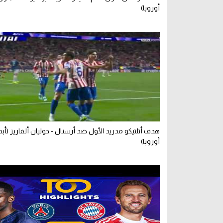
أوروبا)
هدف أتلتيكو مدريد الأول ضد أرسنال - خوليان ألفاريز (أب
أوروبا)