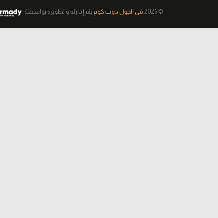
© 2026
فى الجول دوت كوم
يتم إدارته و تطويره
بواسطة