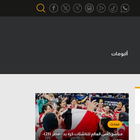
أقسام خاصة
Gamers
ألبومات
يكية
ميركاتو
تحقيق في الجول
تقرير في الجول
تحليل في الجول
حكايات في الجول
كويز في الجول
مباشر كأس العالم للناشئات كرة يد - مصر (23)-
فيديو في الجول