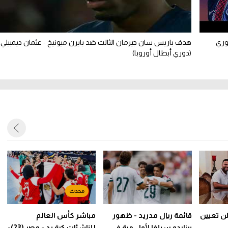
يرمان على بايرن ميونيخ 5-4 (دوري
هدف باريس سان جيرمان الثالث ضد بايرن ميونيخ - عثمان ديمبيلي
(دوري أبطال أوروبا)
لن تعيين
قائمة ريال مدريد - ظهور
مباشر كأس العالم
برناردو سيلفا لأول مرة في
للناشئات كرة يد - مصر (23)-