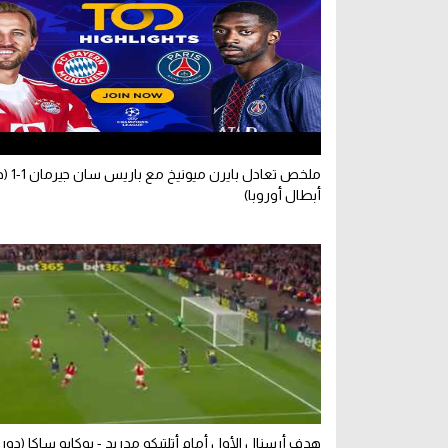
ملخص تعادل باير
أبطال أوروبا)
هدف أرسنال الأول أمام أتلتيكو مدريد - بوكايو ساكا (دو