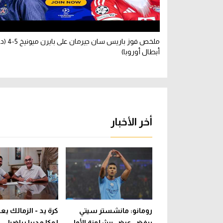
ملخص فوز باريس سان ج
أبطال أوروبا)
أخر الأخبار
رومانو: مانشستر سيتي
كرة يد - الزمالك يع
يرفض عرض برشلونة الأول
لوكا مديرا رياضيا