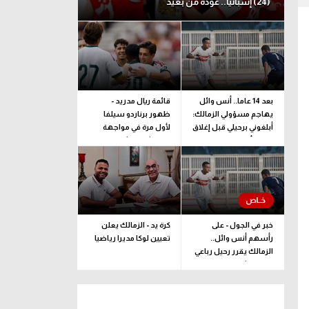
(24) إسبانيا.. عودة من بعيد
بعد 14 عاما.. أنس وائل
قائمة ريال مدريد -
يهاجم مسؤولي الزمالك:
ظهور برناردو سيلفا
أبلغوني برحيلي قبل إغلاق
لأول مرة في مواجهة
القيد بأيام
فرينتشفاروشي
خبر في الجول - على
كرة يد - الزمالك يعلن
رأسهم أنس وائل..
تعيين لوكا مديرا رياضيا
الزمالك يقرر رحيل رباعي
فريق الشباب