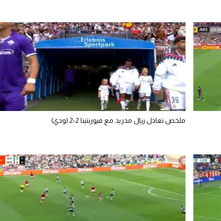
ملخص تعادل ريال مدريد مع فيورنتينا 2-2 (ودي)