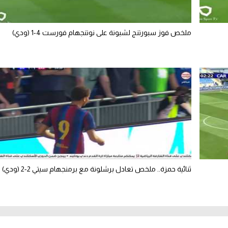
ملخص فوز سبورتنج لشبونة على نوتنجهام فورست 4-1 (ودي)
ثنائية حمزة.. ملخص تعادل برشلونة مع برمنجهام سيتي 2-2 (ودي)