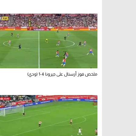
ملخص فوز أرسنال على جيرونا 4-1 (ودي)