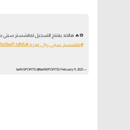
آراء حرة
الدوري ا
ركن الألعاب
دوري أبطا
⚽️🔥 هالاند يفتتح التسجيل لمانشستر سيتي بت
دوري أبطا
#مانشستر_سيتي_ريال_مدريد
#UCL
m/5bBeiPJdN5
كل البطولات
February 11, 2025
— beIN SPORTS (@beINSPORTS)