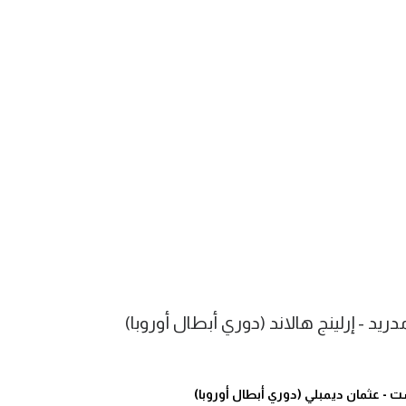
د - إرلينج هالاند (دوري أبطال أوروبا)
 - عثمان ديمبلي (دوري أبطال أوروبا)