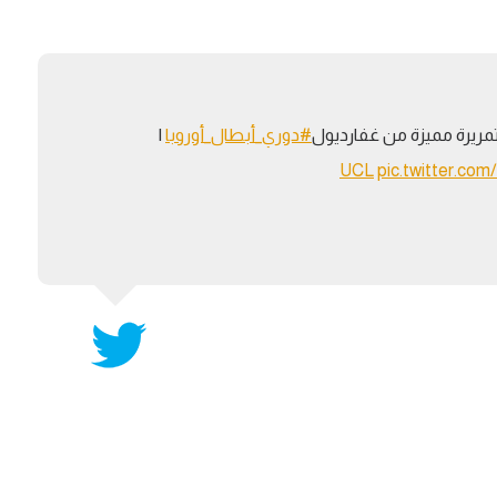
آسيا
دوري أبطال أوروبا
لسعودي للمحترفين
أمريكا
القسم الثاني
ل أوروبا
ركن الألعاب
رياضات أخرى
مريرة مميزة من غفارديول
#دوري_أبطال_أوروبا
|
ل إفريقيا
pic.twitter.co