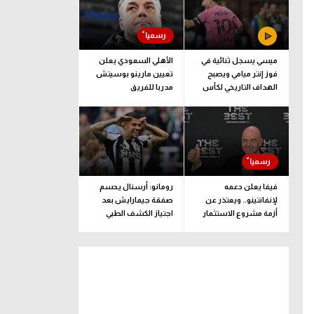
ميسي يسجل ثنائية في
الأهلي السعودي يعلن
فوز إنتر ميامي ويصبح
تعيين مارينو بوسيتش
الهداف التاريخي لكأس
مدربا للفريق
الدوريات
فيفا يعلن دعمه
رومانو: أرسنال يحسم
لإنفانتينو.. ويعتذر عن
صفقة جيمارايش بعد
أزمة مشروع الاستثمار
اجتياز الكشف الطبي