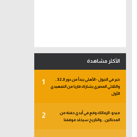
الأكثر مشاهدة
خبر في الجول - الأهلي يبدأ من دور الـ 32..
1
والثلاثي المصري يشارك قاريا من التمهيدي
الأول
ميدو: الزمالك وقع في أيدي حفنة من
2
المحتالين.. والتاريخ سيخلد موقفنا