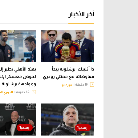
أخر الأخبار
ذا أثليتك: برشلونة يبدأ
بعثة الأهلي تطير إلى
مفاوضاته مع ممثلي رودري
لخوض معسكر الإع
ومواجهة برشلونة
19 دقيقة |
ميركاتو
42 دقيقة |
الدوري ال