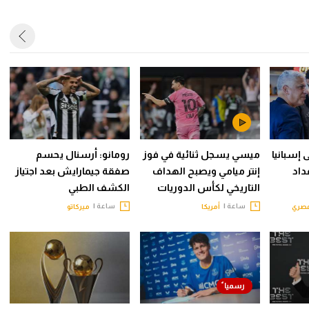
 إسبانيا
ميسي يسجل ثنائية في فوز
رومانو: أرسنال يحسم
داد
إنتر ميامي ويصبح الهداف
صفقة جيمارايش بعد اجتياز
التاريخي لكأس الدوريات
الكشف الطبي
ساعة |
ساعة |
مصري
أمريكا
ميركاتو