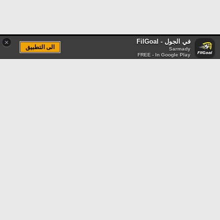
في الجول - FilGoal
×
الى التطبيق
Sarmady
FREE - In Google Play