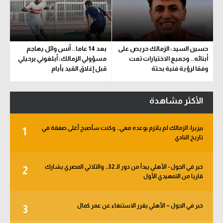
حسين السيد: الزمالك حريص على
بعد 14 عاما.. أنس وائل يهاجم
أبنائه.. وجميع الاختيارات تمت
مسؤولي الزمالك: أبلغوني برحيلي
وفقا لرؤية فنية بحتة
قبل إغلاق القيد بأيام
الأكثر مشاهدة
بيزيرا: الزمالك لم يلتزم بوعده معي.. وكنت سأصبح أغلى صفقة في
1
تاريخ النادي
خبر في الجول - الأهلي يبدأ من دور الـ 32.. والثلاثي المصري يشارك
2
قاريا من التمهيدي الأول
خبر في الجول – الأهلي يقرر الاستنغاء عن عمر كمال
3