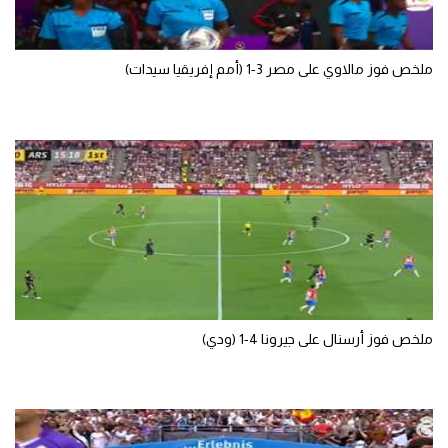
الوطن العربي
في المونديال
ملخص فوز مالاوي على مصر 3-1 (أمم إفريقيا سيدات)
رياضة نسائية
آسيا
أمريكا
ركن الألعاب
أقسام خاصة
Gamers
ملخص فوز أرسنال على جيرونا 4-1 (ودي)
ميركاتو
تحقيق في الجول
تقرير في الجول