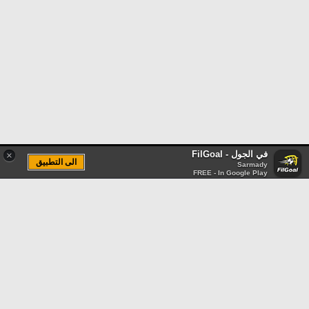
في الجول - FilGoal
×
الى التطبيق
Sarmady
FREE - In Google Play