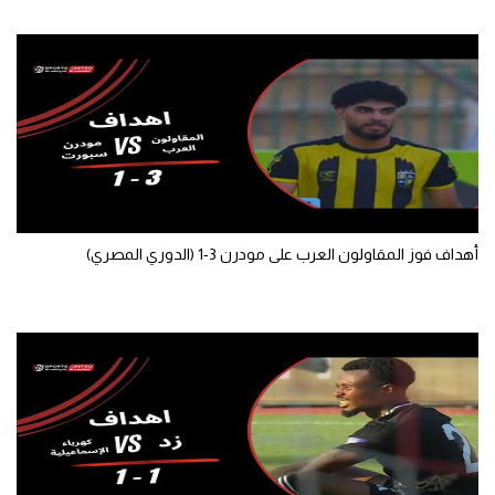
الوطن العربي
في المونديال
رياضة نسائية
آسيا
أمريكا
ركن الألعاب
أهداف فوز المقاولون العرب على مودرن 3-1 (الدوري المصري)
أقسام خاصة
Gamers
ميركاتو
تحقيق في الجول
تقرير في الجول