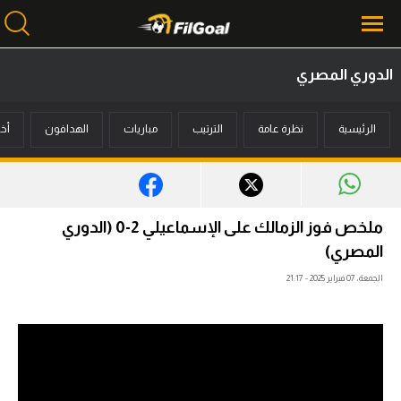
الدوري المصري
محتوى إخباري
الرئيسية
نظرة عامة
الترتيب
مباريات
الهدافون
أخب
الرئيسية
أخبار
مباريات
ملخص فوز الزمالك على الإسماعيلي 2-0 (الدوري
ميركاتو
المصري)
الجمعة، 07 فبراير 2025 - 21:17
فانتازي في الجول
مسابقة التوقعات
فيديوهات
عدسات