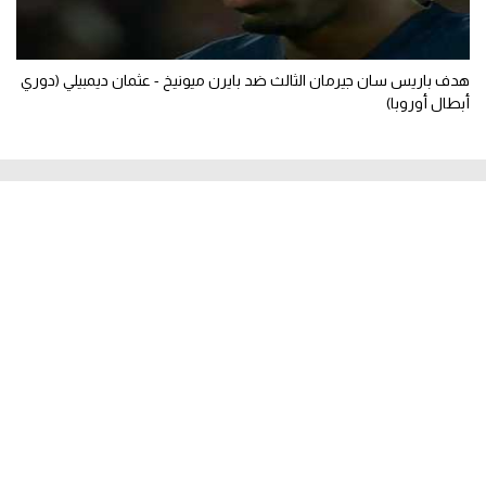
هدف باريس سان جيرمان الثالث ضد بايرن ميونيخ - عثمان ديمبيلي (دوري
أبطال أوروبا)