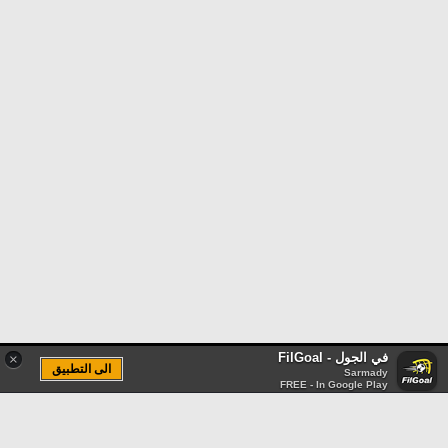
في الجول - FilGoal
×
الى التطبيق
Sarmady
FREE - In Google Play