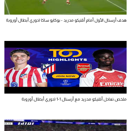
الوطن العربي
في المونديال
هدف أرسنال الأول أمام أتلتيكو مدريد - بوكايو ساكا (دوري أبطال أوروبا)
رياضة نسائية
آسيا
أمريكا
ركن الألعاب
أقسام خاصة
Gamers
ملخص تعادل أتلتيكو مدريد مع أرسنال 1-1 (دوري أبطال أوروبا)
ميركاتو
تحقيق في الجول
تقرير في الجول