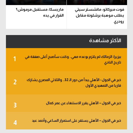
فوت ميركاتو: مانشستر سيتي
ماريسكا: مستقبل مرموش؟
يطلب موهبة برشلونة مقابل
القرار في يده
رودري
الأكثر مشاهدة
بيزيرا: الزمالك لم يلتزم بوعده معي.. وكنت سأصبح أغلى صفقة في
1
تاريخ النادي
خبر في الجول - الأهلي يبدأ من دور الـ 32.. والثلاثي المصري يشارك
2
قاريا من التمهيدي الأول
خبر في الجول – الأهلي يقرر الاستنغاء عن عمر كمال
3
خبر في الجول – الأهلي يستقر على استمرار الساعي وأحمد عيد
4